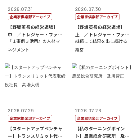
2026.07.31
2026.07.30
企業家倶楽部アーカイブ
企業家倶楽部アーカイブ
【野坂英吾の経営道場】
【野坂英吾の経営道場】
中 ／トレジャー・ファク
上 ／トレジャー・ファク
『１事例３活用』の人材マ
継続して結果を出し続ける
トリー社長野坂...
トリー社長野坂...
ネジメント
経営
2026.07.29
2026.07.28
企業家倶楽部アーカイブ
企業家倶楽部アーカイブ
【スタートアップベンチャ
【私のターニングポイン
ー】トランスリミット代表
ト】農業総合研究所 及川