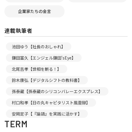
企業家たちの金言
連載執筆者
池田ゆう【社長のおしゃれ】
鎌田富久【エンジェル鎌田’sEye】
北尾吉孝【世相を斬る！】
鈴木康弘【デジタルシフトの教科書】
孫泰蔵【孫泰蔵のシリコンバレーエクスプレス】
村口和孝【日の丸キャピタリスト風雲録】
安岡定子【『論語』を実践に活かす】
TERM