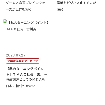
ゲーム×教育ブレインウォ
農業をビジネス化するのが
取締役社長 ...
智正
ーズが世界を繋ぐ
使命
2026.07.27
企業家倶楽部アーカイブ
【私のターニングポイン
ト】ＴＭＡＣ社長 古川英
資金調達としてのＭ＆Ａを
一
日本に根付かせたい