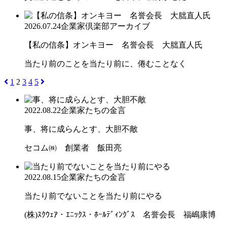
2026.07.24
企業家倶楽部アーカイブ
【私の信条】オンキヨー 名誉会長 大朏直人氏
当たり前のことを当たり前に、倦むことなく
1
2
3
4
5
2022.08.22
企業家たちの金言
事、将に成らんとす、大胆不敵
セコム㈱ 創業者 飯田亮
2022.08.15
企業家たちの金言
当たり前でないことを当たり前にやる
(株)ｽｸｳｪｱ・ｴﾆｯｸｽ・ﾎｰﾙﾃﾞｨﾝｸﾞｽ 名誉会長 福嶋康博