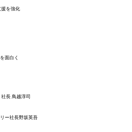
習支援を強化
を面白く
 社長 鳥越淳司