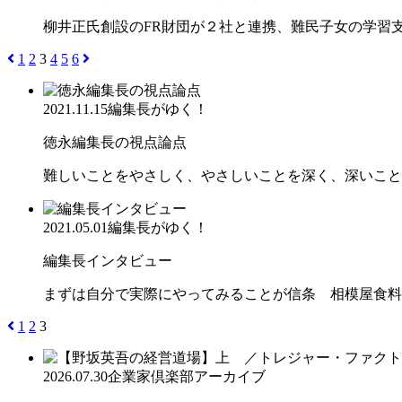
柳井正氏創設のFR財団が２社と連携、難民子女の学
1
2
3
4
5
6
2021.11.15
編集長がゆく！
徳永編集長の視点論点
難しいことをやさしく、やさしいことを深く、深いこと
2021.05.01
編集長がゆく！
編集長インタビュー
まずは自分で実際にやってみることが信条 相模屋食料
1
2
3
2026.07.30
企業家倶楽部アーカイブ