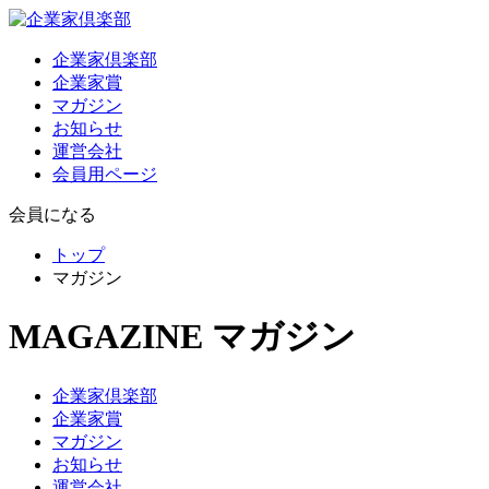
企業家倶楽部
企業家賞
マガジン
お知らせ
運営会社
会員用ページ
会員になる
トップ
マガジン
MAGAZINE
マガジン
企業家倶楽部
企業家賞
マガジン
お知らせ
運営会社