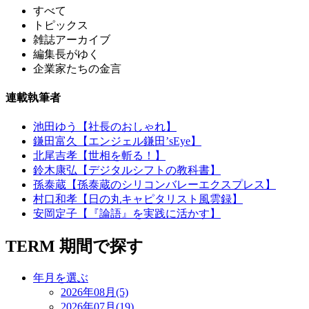
すべて
トピックス
雑誌アーカイブ
編集長がゆく
企業家たちの金言
連載執筆者
池田ゆう【社長のおしゃれ】
鎌田富久【エンジェル鎌田’sEye】
北尾吉孝【世相を斬る！】
鈴木康弘【デジタルシフトの教科書】
孫泰蔵【孫泰蔵のシリコンバレーエクスプレス】
村口和孝【日の丸キャピタリスト風雲録】
安岡定子【『論語』を実践に活かす】
TERM
期間で探す
年月を選ぶ
2026年08月(5)
2026年07月(19)