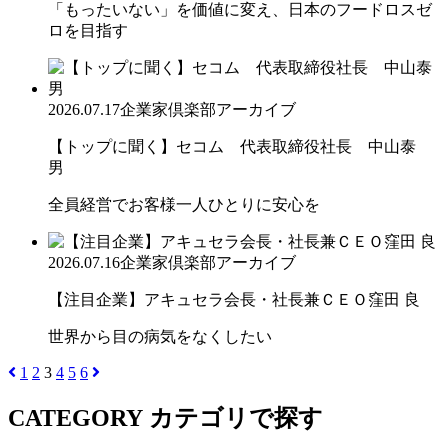
「もったいない」を価値に変え、日本のフードロスゼ
ロを目指す
2026.07.17
企業家倶楽部アーカイブ
【トップに聞く】セコム 代表取締役社長 中山泰
男
全員経営でお客様一人ひとりに安心を
2026.07.16
企業家倶楽部アーカイブ
【注目企業】アキュセラ会長・社長兼ＣＥＯ窪田 良
世界から目の病気をなくしたい
1
2
3
4
5
6
CATEGORY
カテゴリで探す