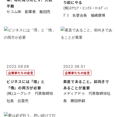
り前にやる
不敵
(株)ｽｸｳｪｱ・ｴﾆｯｸｽ・ﾎｰﾙﾃﾞｨﾝ
セコム㈱ 創業者 飯田亮
ｸﾞｽ 名誉会長 福嶋康博
2022.08.08
2022.08.01
企業家たちの金言
企業家たちの金言
ビジネスには「理」と
素直であること。前向きで
「情」の両方が必要
あることが重要
(株)ユーグレナ 代表取締役
メディアドゥ 代表取締役社
社長 出雲充
長 藤田恭嗣