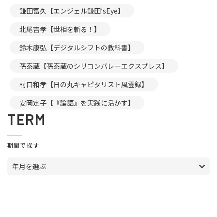
鎌田富久【エンジェル鎌田’sEye】
北尾吉孝【世相を斬る！】
鈴木康弘【デジタルシフトの教科書】
孫泰蔵【孫泰蔵のシリコンバレーエクスプレス】
村口和孝【日の丸キャピタリスト風雲録】
安岡定子【『論語』を実践に活かす】
TERM
期間で探す
年月を選ぶ