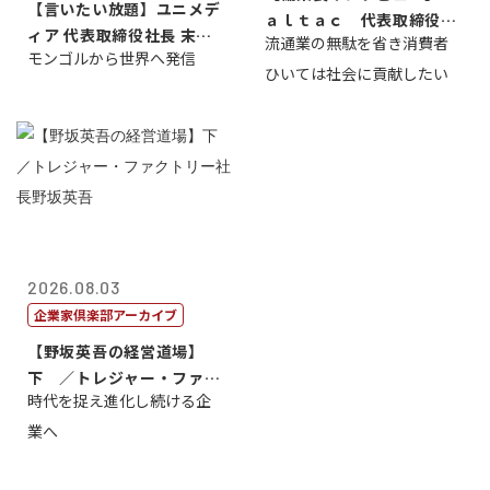
【言いたい放題】ユニメデ
ａｌｔａｃ 代表取締役会
ィア 代表取締役社長 末田
流通業の無駄を省き消費者
長三木田國夫
モンゴルから世界へ発信
真
ひいては社会に貢献したい
2026.08.03
企業家倶楽部アーカイブ
【野坂英吾の経営道場】
下 ／トレジャー・ファク
時代を捉え進化し続ける企
トリー社長野坂...
業へ