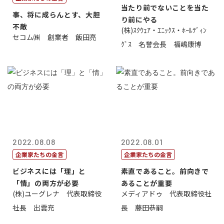
当たり前でないことを当た
事、将に成らんとす、大胆
り前にやる
不敵
(株)ｽｸｳｪｱ・ｴﾆｯｸｽ・ﾎｰﾙﾃﾞｨﾝ
セコム㈱ 創業者 飯田亮
ｸﾞｽ 名誉会長 福嶋康博
2022.08.08
2022.08.01
企業家たちの金言
企業家たちの金言
ビジネスには「理」と
素直であること。前向きで
「情」の両方が必要
あることが重要
(株)ユーグレナ 代表取締役
メディアドゥ 代表取締役社
社長 出雲充
長 藤田恭嗣