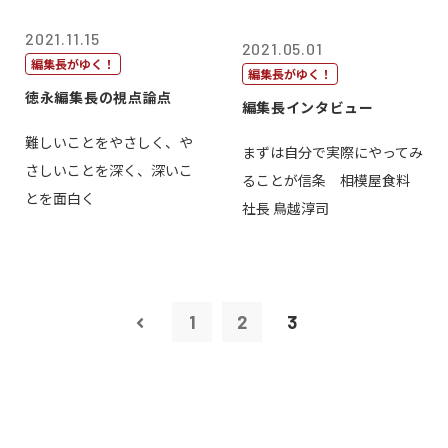
2021.11.15
2021.05.01
編集長がゆく！
編集長がゆく！
徳永編集長の視点論点
編集長インタビュー
難しいことをやさしく、や
まずは自分で実際にやってみ
さしいことを深く、深いこ
ることが信条 相模屋食料
とを面白く
社長 鳥越淳司
1
2
3