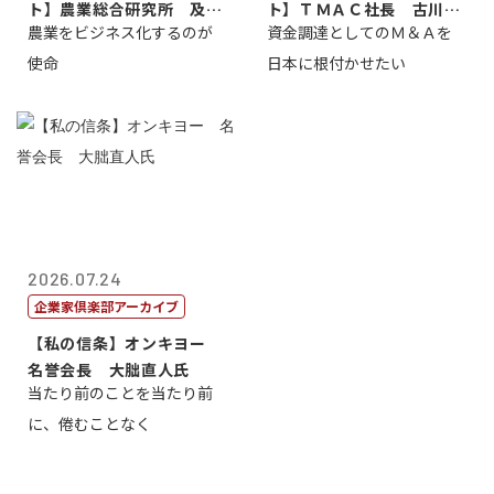
ト】農業総合研究所 及川
ト】ＴＭＡＣ社長 古川英
農業をビジネス化するのが
資金調達としてのＭ＆Ａを
智正
一
使命
日本に根付かせたい
2026.07.24
企業家倶楽部アーカイブ
【私の信条】オンキヨー
名誉会長 大朏直人氏
当たり前のことを当たり前
に、倦むことなく