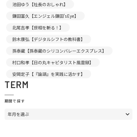
池田ゆう【社長のおしゃれ】
鎌田富久【エンジェル鎌田’sEye】
北尾吉孝【世相を斬る！】
鈴木康弘【デジタルシフトの教科書】
孫泰蔵【孫泰蔵のシリコンバレーエクスプレス】
村口和孝【日の丸キャピタリスト風雲録】
安岡定子【『論語』を実践に活かす】
TERM
期間で探す
年月を選ぶ