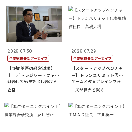
2026.07.30
2026.07.29
企業家倶楽部アーカイブ
企業家倶楽部アーカイブ
【野坂英吾の経営道場】
【スタートアップベンチャ
上 ／トレジャー・ファク
ー】トランスリミット代表
継続して結果を出し続ける
ゲーム×教育ブレインウォ
トリー社長野坂...
取締役社長 ...
経営
ーズが世界を繋ぐ