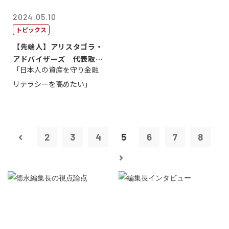
2024.05.10
トピックス
【先端人】アリスタゴラ・
アドバイザーズ 代表取締
「日本人の資産を守り金融
役会長 篠田...
リテラシーを高めたい」
2
3
4
5
6
7
8