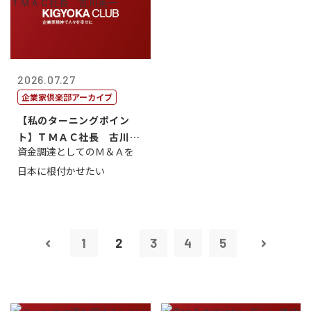
2026.07.27
企業家倶楽部アーカイブ
【私のターニングポイン
ト】ＴＭＡＣ社長 古川英
資金調達としてのＭ＆Ａを
一
日本に根付かせたい
1
2
3
4
5