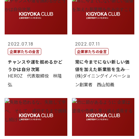
2022.07.18
2022.07.11
企業家たちの金言
企業家たちの金言
チャンスや運を掴めるかど
常に今までにない新しい価
うかは自分次第
値を加えた新業態を生み出
HEROZ 代表取締役 林隆
(株)ダイニングイノベーショ
すこと
弘
ン創業者 西山知義