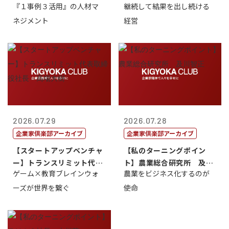
『１事例３活用』の人材マ
継続して結果を出し続ける
トリー社長野坂...
トリー社長野坂...
ネジメント
経営
2026.07.29
2026.07.28
企業家倶楽部アーカイブ
企業家倶楽部アーカイブ
【スタートアップベンチャ
【私のターニングポイン
ー】トランスリミット代表
ト】農業総合研究所 及川
ゲーム×教育ブレインウォ
農業をビジネス化するのが
取締役社長 ...
智正
ーズが世界を繋ぐ
使命