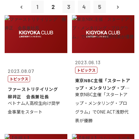
1
2
3
4
5
2023.06.13
トピックス
2023.08.07
トピックス
東京NBC主催「スタートア
ップ・メンタリング・プロ
ファーストリテイリング
東京NBC主催「スタートア
グラム」で...
柳井正 会長兼社長
ベトナム人高校生向け奨学
ップ・メンタリング・プロ
金事業をスタート
グラム」でONE ACT浅野代
表が優勝