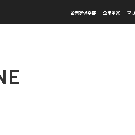
企業家倶楽部
企業家賞
マ
NE