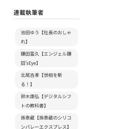
連載執筆者
池田ゆう【社長のおしゃ
れ】
鎌田富久【エンジェル鎌
田’sEye】
北尾吉孝【世相を斬
る！】
鈴木康弘【デジタルシフ
トの教科書】
孫泰蔵【孫泰蔵のシリコ
ンバレーエクスプレス】