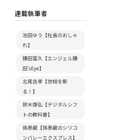
連載執筆者
池田ゆう【社長のおしゃ
れ】
鎌田富久【エンジェル鎌
田’sEye】
北尾吉孝【世相を斬
る！】
鈴木康弘【デジタルシフ
トの教科書】
孫泰蔵【孫泰蔵のシリコ
ンバレーエクスプレス】