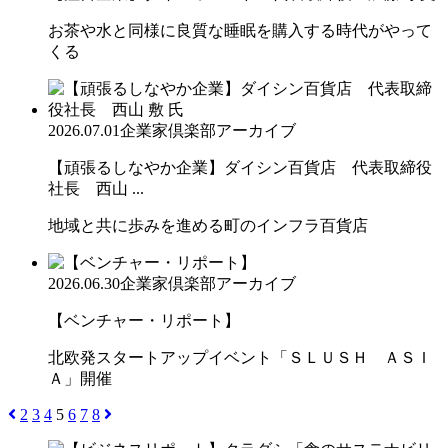
お茶や水と同様に良質な睡眠を購入する時代がやって
くる
2026.07.01
企業家倶楽部アーカイブ
【頑張るしなやか企業】ダイシン百貨店 代表取締役
社長 西山 ...
地域と共に歩みを進める町のインフラ百貨店
2026.06.30
企業家倶楽部アーカイブ
【ベンチャー・リポート】
北欧発スタートアップイベント「ＳＬＵＳＨ ＡＳＩ
Ａ」開催
2
3
4
5
6
7
8