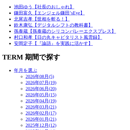
池田ゆう【社長のおしゃれ】
鎌田富久【エンジェル鎌田’sEye】
北尾吉孝【世相を斬る！】
鈴木康弘【デジタルシフトの教科書】
孫泰蔵【孫泰蔵のシリコンバレーエクスプレス】
村口和孝【日の丸キャピタリスト風雲録】
安岡定子【『論語』を実践に活かす】
TERM
期間で探す
年月を選ぶ
2026年08月(5)
2026年07月(19)
2026年06月(20)
2026年05月(15)
2026年04月(19)
2026年03月(21)
2026年02月(17)
2026年01月(21)
2025年12月(12)