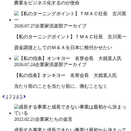
農業をビジネス化するのが使命
2026.07.27
企業家倶楽部アーカイブ
【私のターニングポイント】ＴＭＡＣ社長 古川英一
資金調達としてのＭ＆Ａを日本に根付かせたい
2026.07.24
企業家倶楽部アーカイブ
【私の信条】オンキヨー 名誉会長 大朏直人氏
当たり前のことを当たり前に、倦むことなく
1
2
3
4
5
2022.02.21
企業家たちの金言
成長する事業と成長できない事業は最初から決まって