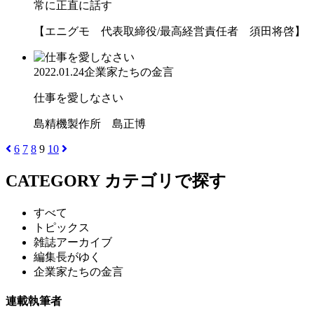
常に正直に話す
【エニグモ 代表取締役/最高経営責任者 須田将啓】
2022.01.24
企業家たちの金言
仕事を愛しなさい
島精機製作所 島正博
6
7
8
9
10
CATEGORY
カテゴリで探す
すべて
トピックス
雑誌アーカイブ
編集長がゆく
企業家たちの金言
連載執筆者