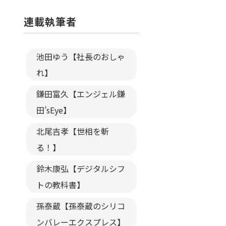
連載執筆者
池田ゆう【社長のおしゃ
れ】
鎌田富久【エンジェル鎌
田’sEye】
北尾吉孝【世相を斬
る！】
鈴木康弘【デジタルシフ
トの教科書】
孫泰蔵【孫泰蔵のシリコ
ンバレーエクスプレス】