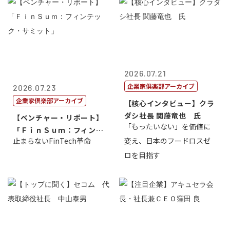
2026.07.21
企業家倶楽部アーカイブ
2026.07.23
企業家倶楽部アーカイブ
【核心インタビュー】クラ
ダシ社長 関藤竜也 氏
【ベンチャー・リポート】
「もったいない」を価値に
「ＦｉｎＳｕｍ：フィンテ
止まらないFinTech革命
変え、日本のフードロスゼ
ック・サミッ...
ロを目指す