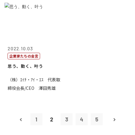
2022.10.03
企業家たちの金言
思う、動く、叶う
（株）ｴｲﾁ・ｱｲ・ｴｽ 代表取
締役会長/CEO 澤田秀雄
1
2
3
4
5