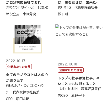
が自分株式会社であれ
は、裏を返せば、出来たら
㈱ﾘﾝｸｱﾝﾄﾞﾓﾁﾍﾞｰｼｮﾝ 代表取
(株)MTG 代表取締役社長
価値があるとい...
締役会長 小笹芳央
松下剛
2022.10.17
2022.10.10
企業家たちの金言
企業家たちの金言
全てのモノやコトは人の心
トップの仕事は泥仕事。辛
が造り出す
いことでも決断すること
(株)ｶﾙﾁｭｱ・ｺﾝﾋﾞﾆｴﾝｽ・ｸﾗ
（株）MUJIN 最高経営責任
ﾌﾞ 代表取締役社長兼
者CEO 滝野一征
CEO 増田宗昭