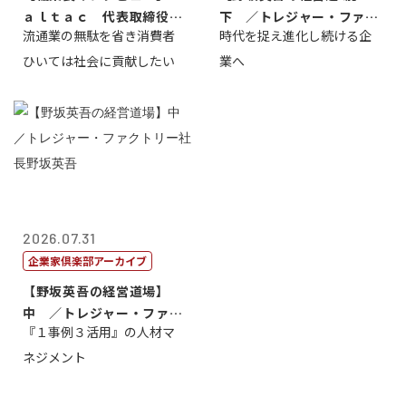
ａｌｔａｃ 代表取締役会
下 ／トレジャー・ファク
流通業の無駄を省き消費者
時代を捉え進化し続ける企
長三木田國夫
トリー社長野坂...
ひいては社会に貢献したい
業へ
2026.07.31
企業家倶楽部アーカイブ
【野坂英吾の経営道場】
中 ／トレジャー・ファク
『１事例３活用』の人材マ
トリー社長野坂...
ネジメント