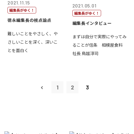
2021.11.15
2021.05.01
編集長がゆく！
編集長がゆく！
徳永編集長の視点論点
編集長インタビュー
難しいことをやさしく、や
まずは自分で実際にやってみ
さしいことを深く、深いこ
ることが信条 相模屋食料
とを面白く
社長 鳥越淳司
1
2
3