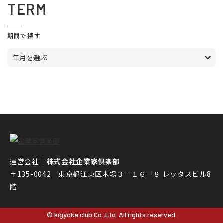
TERM
期間で探す
年月を選ぶ
運営会社｜
株式会社企業家倶楽部
〒135-0042 東京都江東区木場３－１６－８ レッタスビル8
階
© kigyoka club Co.,Ltd. All rights reserved.