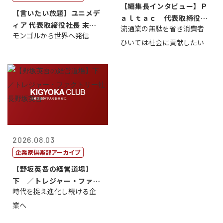
【編集長インタビュー】Ｐ
【言いたい放題】ユニメデ
ａｌｔａｃ 代表取締役会
ィア 代表取締役社長 末田
流通業の無駄を省き消費者
長三木田國夫
モンゴルから世界へ発信
真
ひいては社会に貢献したい
2026.08.03
企業家倶楽部アーカイブ
【野坂英吾の経営道場】
下 ／トレジャー・ファク
時代を捉え進化し続ける企
トリー社長野坂...
業へ