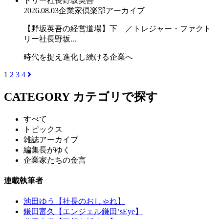
2026.08.03
企業家倶楽部アーカイブ
【野坂英吾の経営道場】下 ／トレジャー・ファクト
リー社長野坂...
時代を捉え進化し続ける企業へ
1
2
3
4
CATEGORY
カテゴリで探す
すべて
トピックス
雑誌アーカイブ
編集長がゆく
企業家たちの金言
連載執筆者
池田ゆう【社長のおしゃれ】
鎌田富久【エンジェル鎌田’sEye】