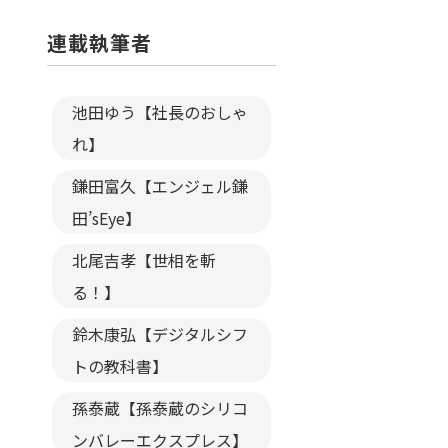
連載執筆者
池田ゆう【社長のおしゃ
れ】
鎌田富久【エンジェル鎌
田’sEye】
北尾吉孝【世相を斬
る！】
鈴木康弘【デジタルシフ
トの教科書】
孫泰蔵【孫泰蔵のシリコ
ンバレーエクスプレス】