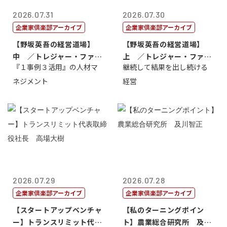
2026.07.31
2026.07.30
企業家倶楽部アーカイブ
企業家倶楽部アーカイブ
【野坂英吾の経営道場】
【野坂英吾の経営道場】
中 ／トレジャー・ファク
上 ／トレジャー・ファク
『１事例３活用』の人材マ
継続して結果を出し続ける
トリー社長野坂...
トリー社長野坂...
ネジメント
経営
2026.07.29
2026.07.28
企業家倶楽部アーカイブ
企業家倶楽部アーカイブ
【スタートアップベンチャ
【私のターニングポイン
ー】トランスリミット代表
ト】農業総合研究所 及川