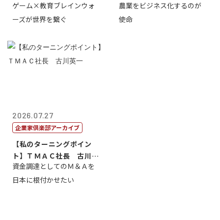
ゲーム×教育ブレインウォ
農業をビジネス化するのが
取締役社長 ...
智正
ーズが世界を繋ぐ
使命
2026.07.27
企業家倶楽部アーカイブ
【私のターニングポイン
ト】ＴＭＡＣ社長 古川英
資金調達としてのＭ＆Ａを
一
日本に根付かせたい