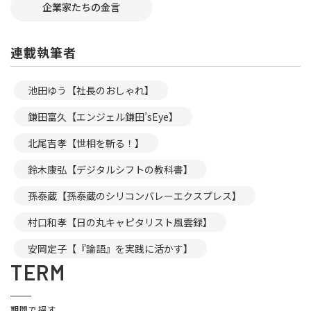
企業家たちの金言
連載執筆者
池田ゆう【社長のおしゃれ】
鎌田富久【エンジェル鎌田’sEye】
北尾吉孝【世相を斬る！】
鈴木康弘【デジタルシフトの教科書】
孫泰蔵【孫泰蔵のシリコンバレーエクスプレス】
村口和孝【日の丸キャピタリスト風雲録】
安岡定子【『論語』を実践に活かす】
TERM
期間で探す