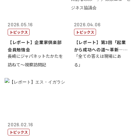
2026.05.16
2026.04.06
トピックス
トピックス
【レポート】企業家倶楽部
【レポート】第3回「起業
会員勉強会
から成功への道～革新―挑
長崎にジャパネットたかたを
「全ての答えは現場にあ
戦の先にある...
訪ねて～視察訪問記
る」
2026.02.16
トピックス