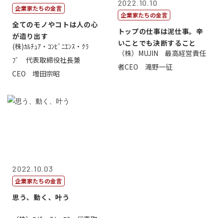
2022.10.10
企業家たちの金言
企業家たちの金言
全てのモノやコトは人の心
トップの仕事は泥仕事。辛
が造り出す
いことでも決断すること
(株)ｶﾙﾁｭｱ・ｺﾝﾋﾞﾆｴﾝｽ・ｸﾗ
（株）MUJIN 最高経営責任
ﾌﾞ 代表取締役社長兼
者CEO 滝野一征
CEO 増田宗昭
2022.10.03
企業家たちの金言
思う、動く、叶う