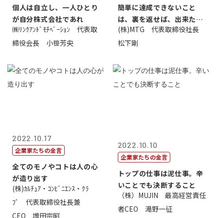
個人は自立し、一人ひとり
簡単に達成できないこと
が自分株式会社であれ
は、裏を返せば、出来たら
㈱ﾘﾝｸｱﾝﾄﾞﾓﾁﾍﾞｰｼｮﾝ 代表取
(株)MTG 代表取締役社長
価値があるとい...
締役会長 小笹芳央
松下剛
2022.10.17
2022.10.10
企業家たちの金言
企業家たちの金言
全てのモノやコトは人の心
トップの仕事は泥仕事。辛
が造り出す
いことでも決断すること
(株)ｶﾙﾁｭｱ・ｺﾝﾋﾞﾆｴﾝｽ・ｸﾗ
（株）MUJIN 最高経営責任
ﾌﾞ 代表取締役社長兼
者CEO 滝野一征
CEO 増田宗昭