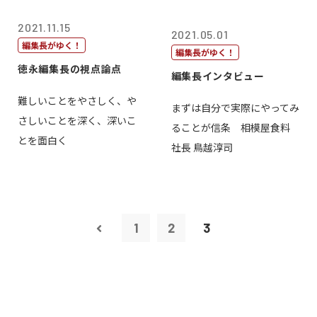
2021.11.15
2021.05.01
編集長がゆく！
編集長がゆく！
徳永編集長の視点論点
編集長インタビュー
難しいことをやさしく、や
まずは自分で実際にやってみ
さしいことを深く、深いこ
ることが信条 相模屋食料
とを面白く
社長 鳥越淳司
1
2
3