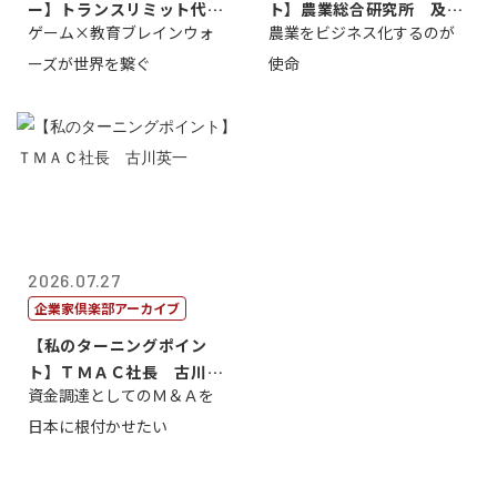
ー】トランスリミット代表
ト】農業総合研究所 及川
ゲーム×教育ブレインウォ
農業をビジネス化するのが
取締役社長 ...
智正
ーズが世界を繋ぐ
使命
2026.07.27
企業家倶楽部アーカイブ
【私のターニングポイン
ト】ＴＭＡＣ社長 古川英
資金調達としてのＭ＆Ａを
一
日本に根付かせたい