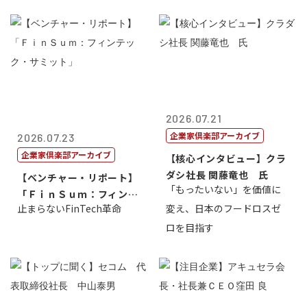
2026.07.21
企業家倶楽部アーカイブ
2026.07.23
企業家倶楽部アーカイブ
【核心インタビュー】クラ
ダシ社長 関藤竜也 氏
【ベンチャー・リポート】
「もったいない」を価値に
「ＦｉｎＳｕｍ：フィンテ
止まらないFinTech革命
変え、日本のフードロスゼ
ック・サミッ...
ロを目指す