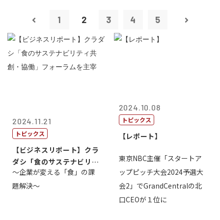
1
2
3
4
5
2024.10.08
トピックス
2024.11.21
トピックス
【レポート】
【ビジネスリポート】クラ
東京NBC主催「スタートア
ダシ「食のサステナビリテ
～企業が変える「食」の課
ップピッチ大会2024予選大
ィ共創・協働...
題解決～
会2」でGrandCentralの北
口CEOが１位に