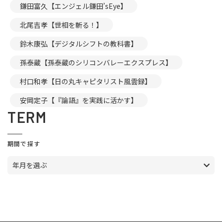
鎌田富久【エンジェル鎌田’sEye】
北尾吉孝【世相を斬る！】
鈴木康弘【デジタルシフトの教科書】
孫泰蔵【孫泰蔵のシリコンバレーエクスプレス】
村口和孝【日の丸キャピタリスト風雲録】
安岡定子【『論語』を実践に活かす】
TERM
期間で探す
年月を選ぶ