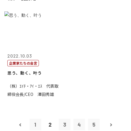
2022.10.03
企業家たちの金言
思う、動く、叶う
（株）ｴｲﾁ・ｱｲ・ｴｽ 代表取
締役会長/CEO 澤田秀雄
1
2
3
4
5