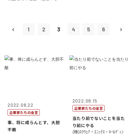
1
2
3
4
5
6
2022.08.15
2022.08.22
企業家たちの金言
企業家たちの金言
当たり前でないことを当た
事、将に成らんとす、大胆
り前にやる
不敵
(株)ｽｸｳｪｱ・ｴﾆｯｸｽ・ﾎｰﾙﾃﾞｨﾝ