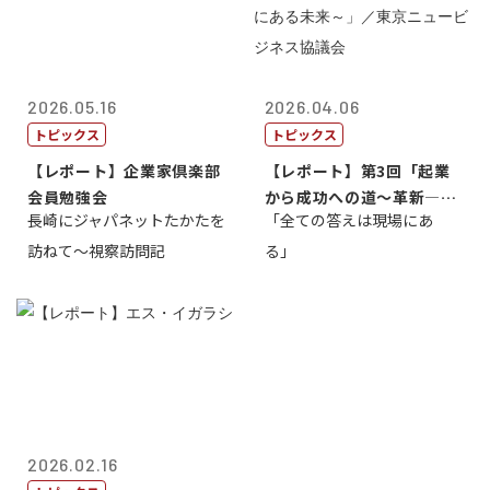
2026.05.16
2026.04.06
トピックス
トピックス
【レポート】企業家倶楽部
【レポート】第3回「起業
会員勉強会
から成功への道～革新―挑
長崎にジャパネットたかたを
「全ての答えは現場にあ
戦の先にある...
訪ねて～視察訪問記
る」
2026.02.16