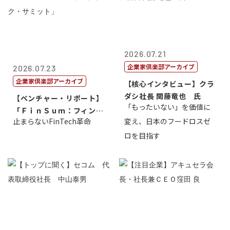
2026.07.21
企業家倶楽部アーカイブ
2026.07.23
企業家倶楽部アーカイブ
【核心インタビュー】クラ
ダシ社長 関藤竜也 氏
【ベンチャー・リポート】
「もったいない」を価値に
「ＦｉｎＳｕｍ：フィンテ
止まらないFinTech革命
変え、日本のフードロスゼ
ック・サミッ...
ロを目指す