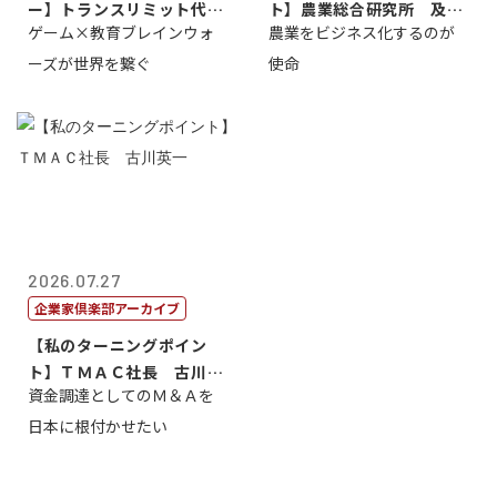
ー】トランスリミット代表
ト】農業総合研究所 及川
ゲーム×教育ブレインウォ
農業をビジネス化するのが
取締役社長 ...
智正
ーズが世界を繋ぐ
使命
2026.07.27
企業家倶楽部アーカイブ
【私のターニングポイン
ト】ＴＭＡＣ社長 古川英
資金調達としてのＭ＆Ａを
一
日本に根付かせたい