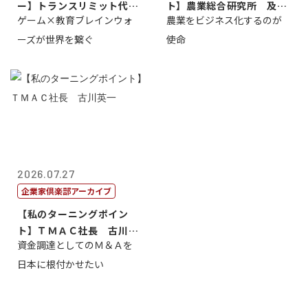
ー】トランスリミット代表
ト】農業総合研究所 及川
ゲーム×教育ブレインウォ
農業をビジネス化するのが
取締役社長 ...
智正
ーズが世界を繋ぐ
使命
2026.07.27
企業家倶楽部アーカイブ
【私のターニングポイン
ト】ＴＭＡＣ社長 古川英
資金調達としてのＭ＆Ａを
一
日本に根付かせたい