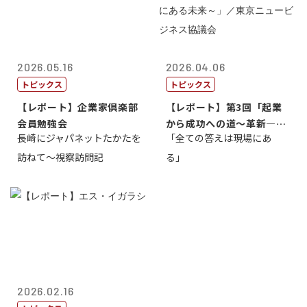
2026.05.16
2026.04.06
トピックス
トピックス
【レポート】企業家倶楽部
【レポート】第3回「起業
会員勉強会
から成功への道～革新―挑
長崎にジャパネットたかたを
「全ての答えは現場にあ
戦の先にある...
訪ねて～視察訪問記
る」
2026.02.16