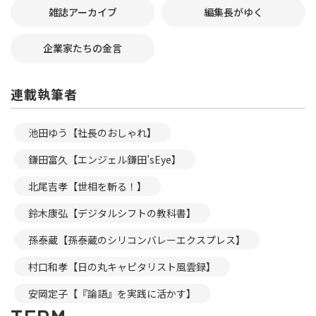
雑誌アーカイブ
編集長がゆく
企業家たちの金言
連載執筆者
池田ゆう【社長のおしゃれ】
鎌田富久【エンジェル鎌田’sEye】
北尾吉孝【世相を斬る！】
鈴木康弘【デジタルシフトの教科書】
孫泰蔵【孫泰蔵のシリコンバレーエクスプレス】
村口和孝【日の丸キャピタリスト風雲録】
安岡定子【『論語』を実践に活かす】