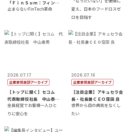
「もったいない」を価値に
「ＦｉｎＳｕｍ：フィンテ
止まらないFinTech革命
変え、日本のフードロスゼ
ック・サミッ...
ロを目指す
2026.07.17
2026.07.16
企業家倶楽部アーカイブ
企業家倶楽部アーカイブ
【トップに聞く】セコム
【注目企業】アキュセラ会
代表取締役社長 中山泰
長・社長兼ＣＥＯ窪田 良
全員経営でお客様一人ひと
世界から目の病気をなくし
男
りに安心を
たい