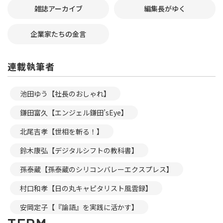
雑誌アーカイブ
編集長がゆく
企業家たちの金言
連載執筆者
池田ゆう【社長のおしゃれ】
鎌田富久【エンジェル鎌田’sEye】
北尾吉孝【世相を斬る！】
鈴木康弘【デジタルシフトの教科書】
孫泰蔵【孫泰蔵のシリコンバレーエクスプレス】
村口和孝【日の丸キャピタリスト風雲録】
安岡定子【『論語』を実践に活かす】