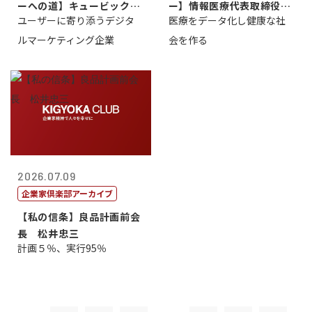
ーへの道】キュービック代
ー】情報医療代表取締役
ユーザーに寄り添うデジタ
医療をデータ化し健康な社
表取締役CE...
原 聖吾
ルマーケティング企業
会を作る
2026.07.09
企業家倶楽部アーカイブ
【私の信条】良品計画前会
長 松井忠三
計画５％、実行95％