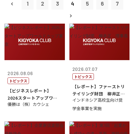
1
2
3
4
5
6
7
2026.07.07
2026.08.06
トピックス
トピックス
【レポート】ファーストリ
【ビジネスレポート】
テイリング財団 柳井正
2026スタートアップワー
インドネシア高校生向け奨
理事長
優勝は（株）カウシェ
ルドカップ東京
学金事業を実施