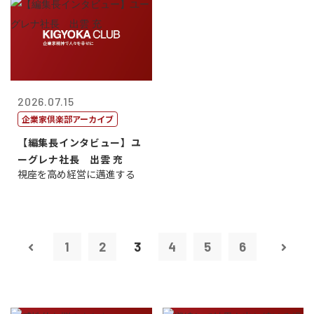
2026.07.15
企業家倶楽部アーカイブ
【編集長インタビュー】ユ
ーグレナ社長 出雲 充
視座を高め経営に邁進する
1
2
3
4
5
6