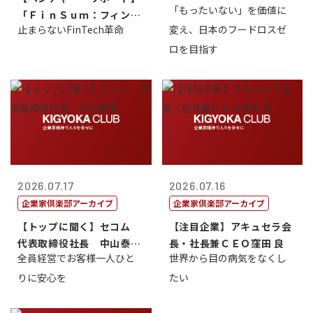
「もったいない」を価値に
「ＦｉｎＳｕｍ：フィンテ
止まらないFinTech革命
変え、日本のフードロスゼ
ック・サミッ...
ロを目指す
2026.07.17
2026.07.16
企業家倶楽部アーカイブ
企業家倶楽部アーカイブ
【トップに聞く】セコム
【注目企業】アキュセラ会
代表取締役社長 中山泰
長・社長兼ＣＥＯ窪田 良
全員経営でお客様一人ひと
世界から目の病気をなくし
男
りに安心を
たい