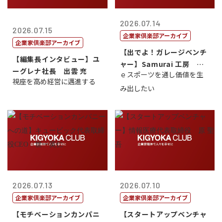
2026.07.14
2026.07.15
企業家倶楽部アーカイブ
企業家倶楽部アーカイブ
【出でよ！ガレージベンチ
【編集長インタビュー】ユ
ャー】Samurai 工房 代
ーグレナ社長 出雲 充
ｅスポーツを通し価値を生
表取締...
視座を高め経営に邁進する
み出したい
2026.07.13
2026.07.10
企業家倶楽部アーカイブ
企業家倶楽部アーカイブ
【モチベーションカンパニ
【スタートアップベンチャ