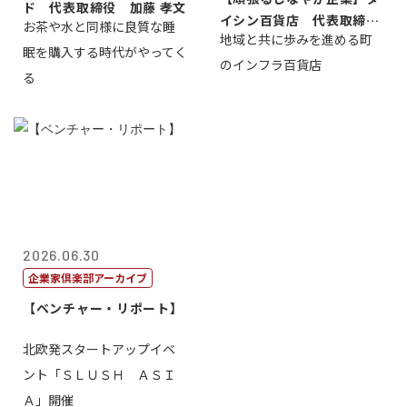
ド 代表取締役 加藤 孝文
イシン百貨店 代表取締役
お茶や水と同様に良質な睡
地域と共に歩みを進める町
社長 西山 ...
眠を購入する時代がやってく
のインフラ百貨店
る
2026.06.30
企業家倶楽部アーカイブ
【ベンチャー・リポート】
北欧発スタートアップイベ
ント「ＳＬＵＳＨ ＡＳＩ
Ａ」開催