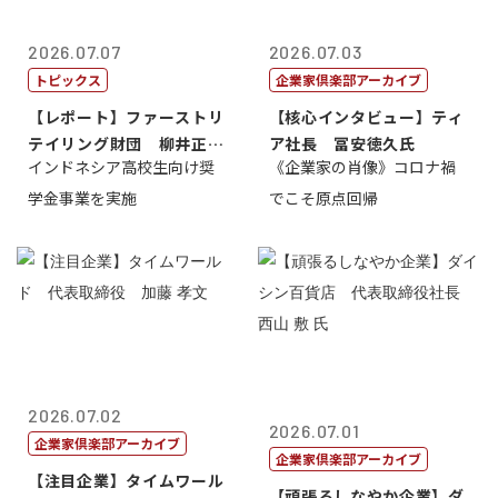
2026.07.07
2026.07.03
トピックス
企業家倶楽部アーカイブ
【レポート】ファーストリ
【核心インタビュー】ティ
テイリング財団 柳井正
ア社長 冨安徳久氏
インドネシア高校生向け奨
《企業家の肖像》コロナ禍
理事長
学金事業を実施
でこそ原点回帰
2026.07.02
2026.07.01
企業家倶楽部アーカイブ
企業家倶楽部アーカイブ
【注目企業】タイムワール
【頑張るしなやか企業】ダ