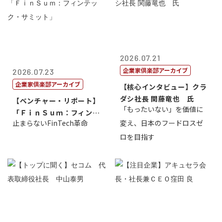
2026.07.21
企業家倶楽部アーカイブ
2026.07.23
企業家倶楽部アーカイブ
【核心インタビュー】クラ
ダシ社長 関藤竜也 氏
【ベンチャー・リポート】
「もったいない」を価値に
「ＦｉｎＳｕｍ：フィンテ
止まらないFinTech革命
変え、日本のフードロスゼ
ック・サミッ...
ロを目指す