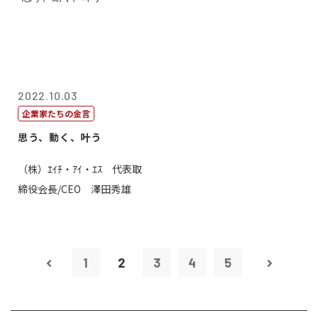
2022.10.03
企業家たちの金言
思う、動く、叶う
（株）ｴｲﾁ・ｱｲ・ｴｽ 代表取
締役会長/CEO 澤田秀雄
1
2
3
4
5