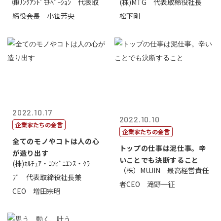
㈱ﾘﾝｸｱﾝﾄﾞﾓﾁﾍﾞｰｼｮﾝ 代表取
(株)MTG 代表取締役社長
価値があるとい...
締役会長 小笹芳央
松下剛
2022.10.17
2022.10.10
企業家たちの金言
企業家たちの金言
全てのモノやコトは人の心
トップの仕事は泥仕事。辛
が造り出す
いことでも決断すること
(株)ｶﾙﾁｭｱ・ｺﾝﾋﾞﾆｴﾝｽ・ｸﾗ
（株）MUJIN 最高経営責任
ﾌﾞ 代表取締役社長兼
者CEO 滝野一征
CEO 増田宗昭