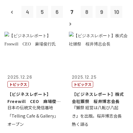
4
5
6
7
8
9
10
2025.12.26
2025.12.25
トピックス
トピックス
【ビジネスレポート】
【ビジネスレポート】株式
Freewill CEO 麻場俊行
会社獺祭 桜井博志会長
日本の伝統文化発信基地
『獺祭 経営は八転び八起
氏
「Telling Cafe & Gallery」
き』を出版。桜井博志会長
オープン
熱く語る