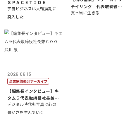
ＳＰＡＣＥＴＩＤＥ
テイリング 代表取締役会
宇宙ビジネスは大転換期に
真っ当に生きる
長兼社長 柳...
突入した
2026.06.15
企業家倶楽部アーカイブ
【編集長インタビュー】キ
タムラ代表取締役社長兼Ｃ
デジタル時代も写真は心の
ＯＯ 武川 ...
豊かさを生んでいく