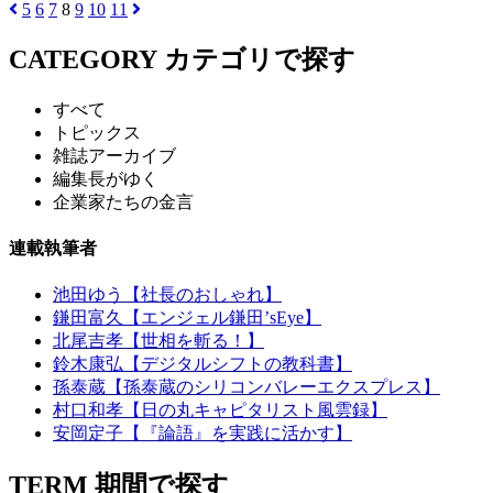
5
6
7
8
9
10
11
CATEGORY
カテゴリで探す
すべて
トピックス
雑誌アーカイブ
編集長がゆく
企業家たちの金言
連載執筆者
池田ゆう【社長のおしゃれ】
鎌田富久【エンジェル鎌田’sEye】
北尾吉孝【世相を斬る！】
鈴木康弘【デジタルシフトの教科書】
孫泰蔵【孫泰蔵のシリコンバレーエクスプレス】
村口和孝【日の丸キャピタリスト風雲録】
安岡定子【『論語』を実践に活かす】
TERM
期間で探す