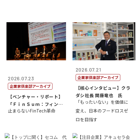
2026.07.21
企業家倶楽部アーカイブ
2026.07.23
企業家倶楽部アーカイブ
【核心インタビュー】クラ
ダシ社長 関藤竜也 氏
【ベンチャー・リポート】
「もったいない」を価値に
「ＦｉｎＳｕｍ：フィンテ
止まらないFinTech革命
変え、日本のフードロスゼ
ック・サミッ...
ロを目指す