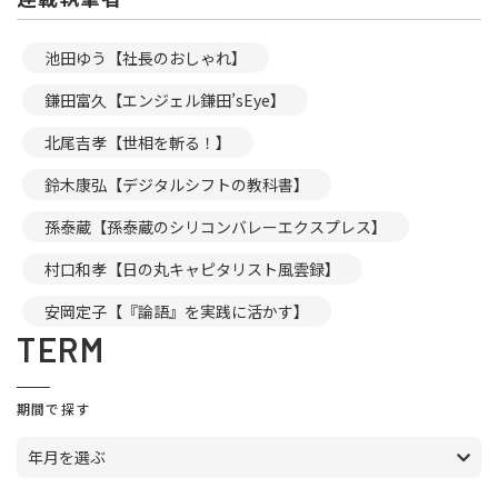
池田ゆう【社長のおしゃれ】
鎌田富久【エンジェル鎌田’sEye】
北尾吉孝【世相を斬る！】
鈴木康弘【デジタルシフトの教科書】
孫泰蔵【孫泰蔵のシリコンバレーエクスプレス】
村口和孝【日の丸キャピタリスト風雲録】
安岡定子【『論語』を実践に活かす】
TERM
期間で探す
年月を選ぶ