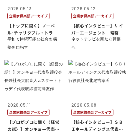
2026.05.13
2026.05.12
企業家倶楽部アーカイブ
企業家倶楽部アーカイブ
【トップに聞く】ノーベ
【核心インタビュー】サイ
ル･チャリタブル・トラス
バーエージェント 常務取
平和で持続可能な社会の構
ネットテレビを新たな習慣
ト財団会長 マ...
締役 小池政...
築を目指す
へ
2026.05.11
2026.05.08
企業家倶楽部アーカイブ
企業家倶楽部アーカイブ
【プロがプロに聞く〈経営
【核心インタビュー】ＳＢ
の話〉】オンキヨー代表取
Ｉホールディングス代表取