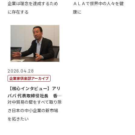
企業は理念を達成するため
ＡＬＡで世界中の人々を健
締役会長兼社...
締役執行役員...
に存在する
康に
2026.04.28
企業家倶楽部アーカイブ
【核心インタビュー】アリ
ババ 代表取締役社長 香
対中貿易の壁をすべて取り除
山 誠
き日本の中小企業の新市場
を拓きたい