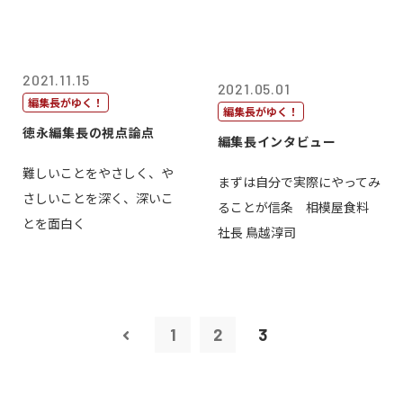
2021.11.15
2021.05.01
編集長がゆく！
編集長がゆく！
徳永編集長の視点論点
編集長インタビュー
難しいことをやさしく、や
まずは自分で実際にやってみ
さしいことを深く、深いこ
ることが信条 相模屋食料
とを面白く
社長 鳥越淳司
1
2
3