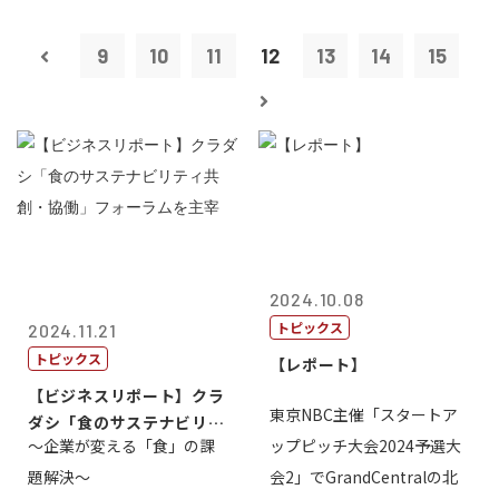
9
10
11
12
13
14
15
2024.10.08
トピックス
2024.11.21
トピックス
【レポート】
【ビジネスリポート】クラ
東京NBC主催「スタートア
ダシ「食のサステナビリテ
～企業が変える「食」の課
ップピッチ大会2024予選大
ィ共創・協働...
題解決～
会2」でGrandCentralの北