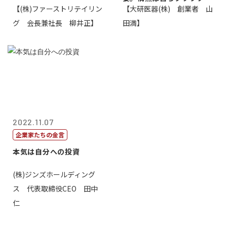
【(株)ファーストリテイリン
【大研医器(株) 創業者 山
湧いてくるもの...
グ 会長兼社長 柳井正】
田満】
2022.11.07
企業家たちの金言
本気は自分への投資
(株)ジンズホールディング
ス 代表取締役CEO 田中
仁