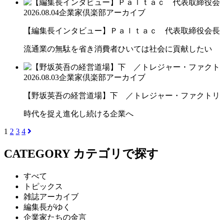
2026.08.04
企業家倶楽部アーカイブ
【編集長インタビュー】Ｐａｌｔａｃ 代表取締役会長
流通業の無駄を省き消費者ひいては社会に貢献したい
2026.08.03
企業家倶楽部アーカイブ
【野坂英吾の経営道場】下 ／トレジャー・ファクトリー
時代を捉え進化し続ける企業へ
1
2
3
4
CATEGORY
カテゴリで探す
すべて
トピックス
雑誌アーカイブ
編集長がゆく
企業家たちの金言