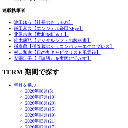
連載執筆者
池田ゆう【社長のおしゃれ】
鎌田富久【エンジェル鎌田’sEye】
北尾吉孝【世相を斬る！】
鈴木康弘【デジタルシフトの教科書】
孫泰蔵【孫泰蔵のシリコンバレーエクスプレス】
村口和孝【日の丸キャピタリスト風雲録】
安岡定子【『論語』を実践に活かす】
TERM
期間で探す
年月を選ぶ
2026年08月(5)
2026年07月(19)
2026年06月(20)
2026年05月(15)
2026年04月(19)
2026年03月(21)
2026年02月(17)