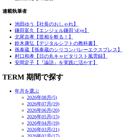
連載執筆者
池田ゆう【社長のおしゃれ】
鎌田富久【エンジェル鎌田’sEye】
北尾吉孝【世相を斬る！】
鈴木康弘【デジタルシフトの教科書】
孫泰蔵【孫泰蔵のシリコンバレーエクスプレス】
村口和孝【日の丸キャピタリスト風雲録】
安岡定子【『論語』を実践に活かす】
TERM
期間で探す
年月を選ぶ
2026年08月(5)
2026年07月(19)
2026年06月(20)
2026年05月(15)
2026年04月(19)
2026年03月(21)
2026年02月(17)