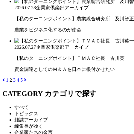
2026.07.28
企業家倶楽部アーカイブ
【私のターニングポイント】農業総合研究所 及川智正
農業をビジネス化するのが使命
2026.07.27
企業家倶楽部アーカイブ
【私のターニングポイント】ＴＭＡＣ社長 古川英一
資金調達としてのＭ＆Ａを日本に根付かせたい
1
2
3
4
5
CATEGORY
カテゴリで探す
すべて
トピックス
雑誌アーカイブ
編集長がゆく
企業家たちの金言