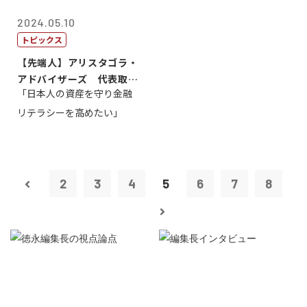
2024.05.10
トピックス
【先端人】アリスタゴラ・
アドバイザーズ 代表取締
「日本人の資産を守り金融
役会長 篠田...
リテラシーを高めたい」
2
3
4
5
6
7
8