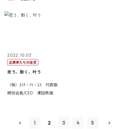
2022.10.03
企業家たちの金言
思う、動く、叶う
（株）ｴｲﾁ・ｱｲ・ｴｽ 代表取
締役会長/CEO 澤田秀雄
1
2
3
4
5