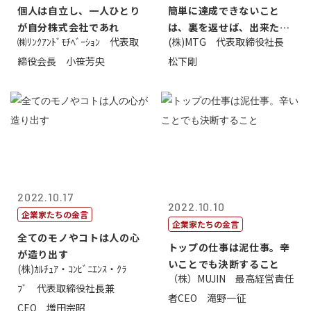
個人は自立し、一人ひとり
簡単に達成できないこと
が自分株式会社であれ
は、裏を返せば、出来たら
㈱ﾘﾝｸｱﾝﾄﾞﾓﾁﾍﾞｰｼｮﾝ 代表取
(株)MTG 代表取締役社長
価値があるとい...
締役会長 小笹芳央
松下剛
2022.10.17
2022.10.10
企業家たちの金言
企業家たちの金言
全てのモノやコトは人の心
トップの仕事は泥仕事。辛
が造り出す
いことでも決断すること
(株)ｶﾙﾁｭｱ・ｺﾝﾋﾞﾆｴﾝｽ・ｸﾗ
（株）MUJIN 最高経営責任
ﾌﾞ 代表取締役社長兼
者CEO 滝野一征
CEO 増田宗昭