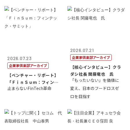
2026.07.21
企業家倶楽部アーカイブ
2026.07.23
企業家倶楽部アーカイブ
【核心インタビュー】クラ
ダシ社長 関藤竜也 氏
【ベンチャー・リポート】
「もったいない」を価値に
「ＦｉｎＳｕｍ：フィンテ
止まらないFinTech革命
変え、日本のフードロスゼ
ック・サミッ...
ロを目指す