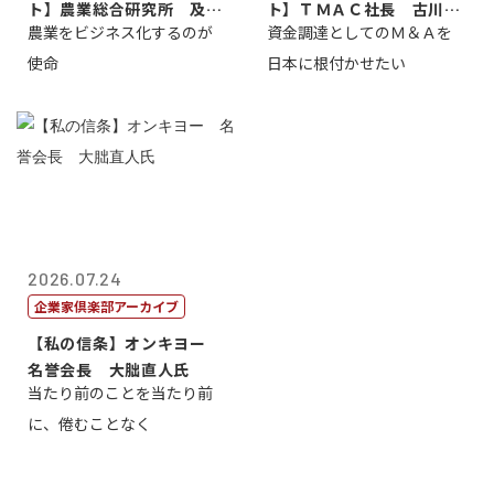
ト】農業総合研究所 及川
ト】ＴＭＡＣ社長 古川英
農業をビジネス化するのが
資金調達としてのＭ＆Ａを
智正
一
使命
日本に根付かせたい
2026.07.24
企業家倶楽部アーカイブ
【私の信条】オンキヨー
名誉会長 大朏直人氏
当たり前のことを当たり前
に、倦むことなく