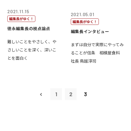
2021.11.15
2021.05.01
編集長がゆく！
編集長がゆく！
徳永編集長の視点論点
編集長インタビュー
難しいことをやさしく、や
まずは自分で実際にやってみ
さしいことを深く、深いこ
ることが信条 相模屋食料
とを面白く
社長 鳥越淳司
1
2
3