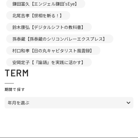
鎌田富久【エンジェル鎌田’sEye】
北尾吉孝【世相を斬る！】
鈴木康弘【デジタルシフトの教科書】
孫泰蔵【孫泰蔵のシリコンバレーエクスプレス】
村口和孝【日の丸キャピタリスト風雲録】
安岡定子【『論語』を実践に活かす】
TERM
期間で探す
年月を選ぶ