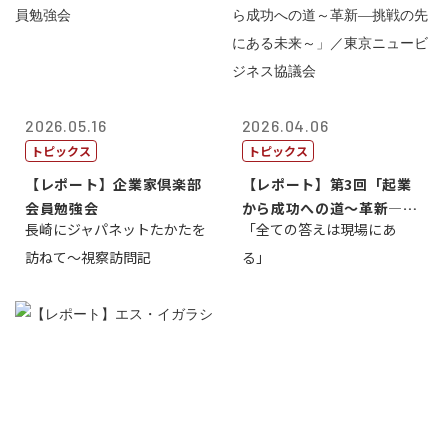
2026.05.16
2026.04.06
トピックス
トピックス
【レポート】企業家倶楽部
【レポート】第3回「起業
会員勉強会
から成功への道～革新―挑
長崎にジャパネットたかたを
「全ての答えは現場にあ
戦の先にある...
訪ねて～視察訪問記
る」