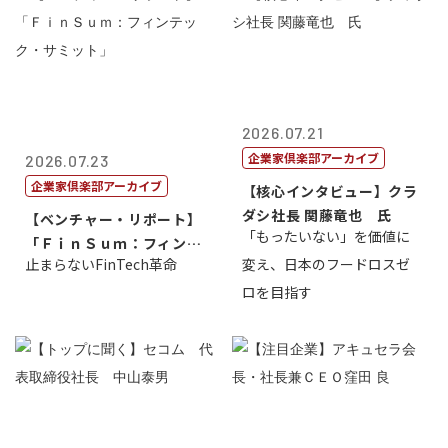
2026.07.21
企業家倶楽部アーカイブ
2026.07.23
企業家倶楽部アーカイブ
【核心インタビュー】クラ
ダシ社長 関藤竜也 氏
【ベンチャー・リポート】
「もったいない」を価値に
「ＦｉｎＳｕｍ：フィンテ
止まらないFinTech革命
変え、日本のフードロスゼ
ック・サミッ...
ロを目指す