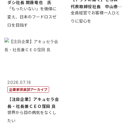
ダシ社長 関藤竜也 氏
代表取締役社長 中山泰
「もったいない」を価値に
全員経営でお客様一人ひと
男
変え、日本のフードロスゼ
りに安心を
ロを目指す
2026.07.16
企業家倶楽部アーカイブ
【注目企業】アキュセラ会
長・社長兼ＣＥＯ窪田 良
世界から目の病気をなくし
たい