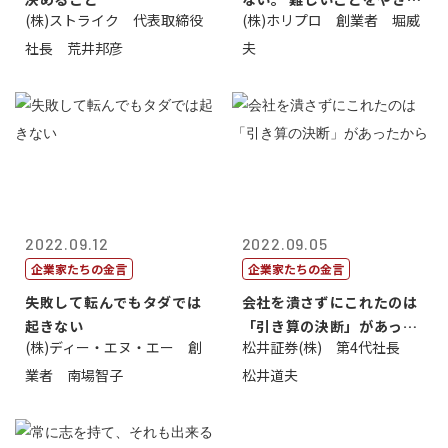
(株)ストライク 代表取締役
(株)ホリプロ 創業者 堀威
く。やさし...
社長 荒井邦彦
夫
2022.09.12
2022.09.05
企業家たちの金言
企業家たちの金言
失敗して転んでもタダでは
会社を潰さずにこれたのは
起きない
「引き算の決断」があった
(株)ディー・エヌ・エー 創
松井証券(株) 第4代社長
から
業者 南場智子
松井道夫