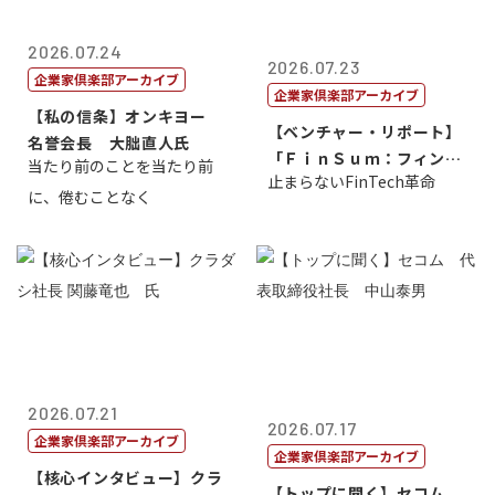
2026.07.24
2026.07.23
企業家倶楽部アーカイブ
企業家倶楽部アーカイブ
【私の信条】オンキヨー
【ベンチャー・リポート】
名誉会長 大朏直人氏
「ＦｉｎＳｕｍ：フィンテ
当たり前のことを当たり前
止まらないFinTech革命
ック・サミッ...
に、倦むことなく
2026.07.21
2026.07.17
企業家倶楽部アーカイブ
企業家倶楽部アーカイブ
【核心インタビュー】クラ
【トップに聞く】セコム