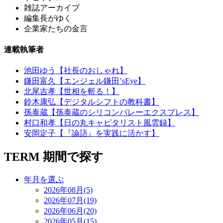
雑誌アーカイブ
編集長がゆく
企業家たちの金言
連載執筆者
池田ゆう【社長のおしゃれ】
鎌田富久【エンジェル鎌田’sEye】
北尾吉孝【世相を斬る！】
鈴木康弘【デジタルシフトの教科書】
孫泰蔵【孫泰蔵のシリコンバレーエクスプレス】
村口和孝【日の丸キャピタリスト風雲録】
安岡定子【『論語』を実践に活かす】
TERM
期間で探す
年月を選ぶ
2026年08月(5)
2026年07月(19)
2026年06月(20)
2026年05月(15)