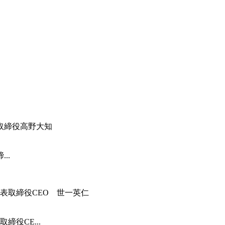
..
役CE...