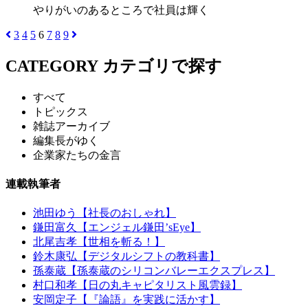
やりがいのあるところで社員は輝く
3
4
5
6
7
8
9
CATEGORY
カテゴリで探す
すべて
トピックス
雑誌アーカイブ
編集長がゆく
企業家たちの金言
連載執筆者
池田ゆう【社長のおしゃれ】
鎌田富久【エンジェル鎌田’sEye】
北尾吉孝【世相を斬る！】
鈴木康弘【デジタルシフトの教科書】
孫泰蔵【孫泰蔵のシリコンバレーエクスプレス】
村口和孝【日の丸キャピタリスト風雲録】
安岡定子【『論語』を実践に活かす】