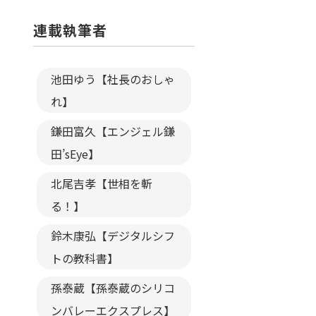
連載執筆者
池田ゆう【社長のおしゃ
れ】
鎌田富久【エンジェル鎌
田’sEye】
北尾吉孝【世相を斬
る！】
鈴木康弘【デジタルシフ
トの教科書】
孫泰蔵【孫泰蔵のシリコ
ンバレーエクスプレス】