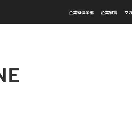
企業家倶楽部
企業家賞
マ
NE