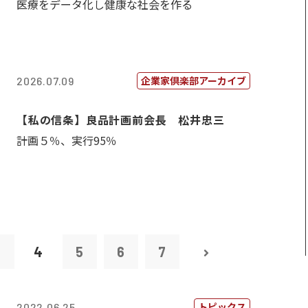
医療をデータ化し健康な社会を作る
企業家倶楽部アーカイブ
2026.07.09
【私の信条】良品計画前会長 松井忠三
計画５％、実行95％
3
4
5
6
7
トピックス
2022.06.25