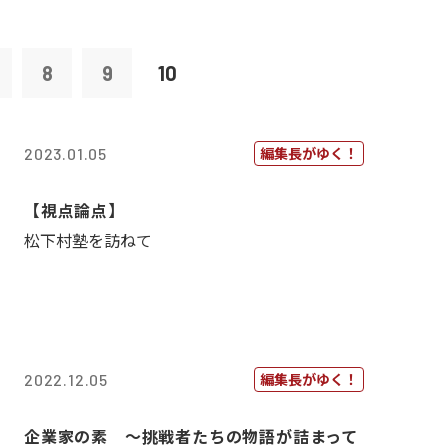
8
9
10
編集長がゆく！
2023.01.05
【視点論点】
松下村塾を訪ねて
編集長がゆく！
2022.12.05
企業家の素 〜挑戦者たちの物語が詰まって