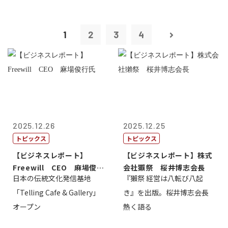
1
2
3
4
2025.12.26
2025.12.25
トピックス
トピックス
【ビジネスレポート】
【ビジネスレポート】株式
Freewill CEO 麻場俊行
会社獺祭 桜井博志会長
日本の伝統文化発信基地
『獺祭 経営は八転び八起
氏
「Telling Cafe & Gallery」
き』を出版。桜井博志会長
オープン
熱く語る