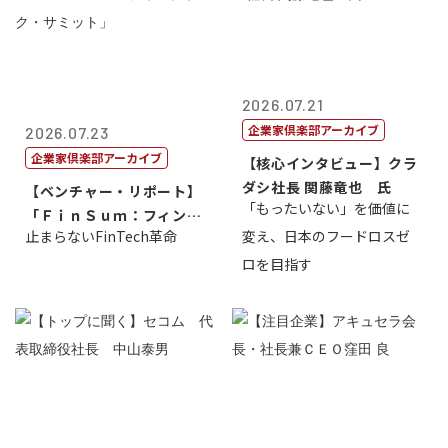
2026.07.21
企業家倶楽部アーカイブ
2026.07.23
企業家倶楽部アーカイブ
【核心インタビュー】クラ
ダシ社長 関藤竜也 氏
【ベンチャー・リポート】
「もったいない」を価値に
「ＦｉｎＳｕｍ：フィンテ
止まらないFinTech革命
変え、日本のフードロスゼ
ック・サミッ...
ロを目指す