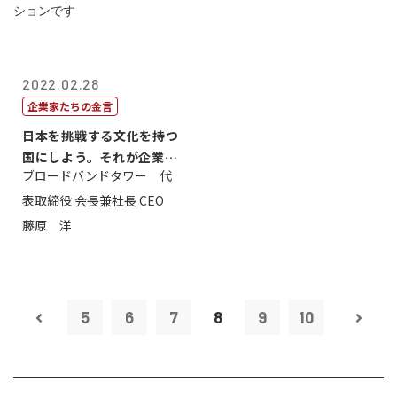
2022.02.28
企業家たちの金言
日本を挑戦する文化を持つ
国にしよう。それが企業家
ブロードバンドタワー 代
のミッション...
表取締役 会長兼社長 CEO
藤原 洋
5
6
7
8
9
10