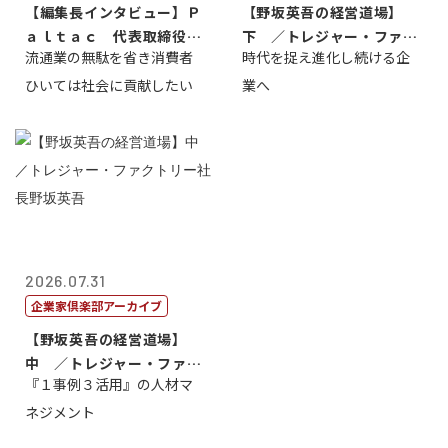
【編集長インタビュー】Ｐ
【野坂英吾の経営道場】
ａｌｔａｃ 代表取締役会
下 ／トレジャー・ファク
流通業の無駄を省き消費者
時代を捉え進化し続ける企
長三木田國夫
トリー社長野坂...
ひいては社会に貢献したい
業へ
2026.07.31
企業家倶楽部アーカイブ
【野坂英吾の経営道場】
中 ／トレジャー・ファク
『１事例３活用』の人材マ
トリー社長野坂...
ネジメント