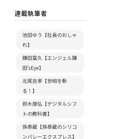
連載執筆者
池田ゆう【社長のおしゃ
れ】
鎌田富久【エンジェル鎌
田’sEye】
北尾吉孝【世相を斬
る！】
鈴木康弘【デジタルシフ
トの教科書】
孫泰蔵【孫泰蔵のシリコ
ンバレーエクスプレス】