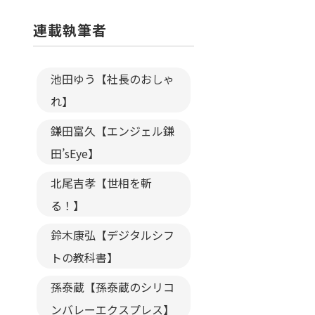
連載執筆者
池田ゆう【社長のおしゃ
れ】
鎌田富久【エンジェル鎌
田’sEye】
北尾吉孝【世相を斬
る！】
鈴木康弘【デジタルシフ
トの教科書】
孫泰蔵【孫泰蔵のシリコ
ンバレーエクスプレス】