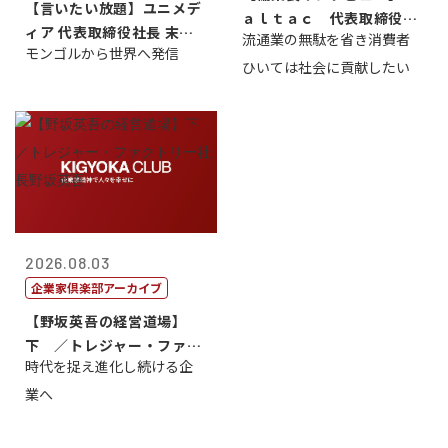
【言いたい放題】ユニメデ
ａｌｔａｃ 代表取締役会
ィア 代表取締役社長 末田
流通業の無駄を省き消費者
長三木田國夫
モンゴルから世界へ発信
真
ひいては社会に貢献したい
2026.08.03
企業家倶楽部アーカイブ
【野坂英吾の経営道場】
下 ／トレジャー・ファク
時代を捉え進化し続ける企
トリー社長野坂...
業へ