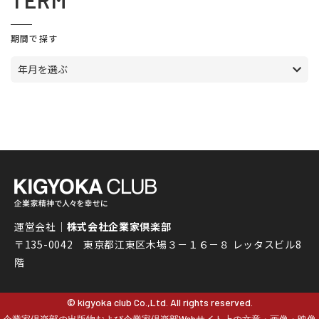
TERM
期間で探す
年月を選ぶ
運営会社｜
株式会社企業家倶楽部
〒135-0042 東京都江東区木場３－１６－８ レッタスビル8
階
© kigyoka club Co.,Ltd. All rights reserved.