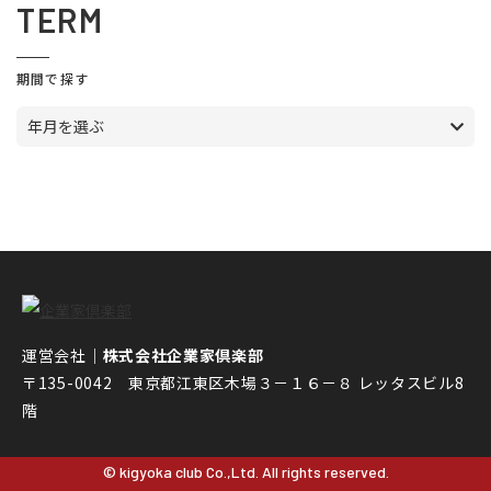
TERM
期間で探す
年月を選ぶ
運営会社｜
株式会社企業家倶楽部
〒135-0042 東京都江東区木場３－１６－８ レッタスビル8
階
© kigyoka club Co.,Ltd. All rights reserved.