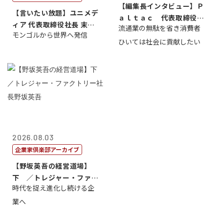
【編集長インタビュー】Ｐ
【言いたい放題】ユニメデ
ａｌｔａｃ 代表取締役会
ィア 代表取締役社長 末田
流通業の無駄を省き消費者
長三木田國夫
モンゴルから世界へ発信
真
ひいては社会に貢献したい
2026.08.03
企業家倶楽部アーカイブ
【野坂英吾の経営道場】
下 ／トレジャー・ファク
時代を捉え進化し続ける企
トリー社長野坂...
業へ