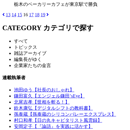
栃木のベーカリーカフェが東京駅で勝負
13
14
15
16
17
18
19
CATEGORY
カテゴリで探す
すべて
トピックス
雑誌アーカイブ
編集長がゆく
企業家たちの金言
連載執筆者
池田ゆう【社長のおしゃれ】
鎌田富久【エンジェル鎌田’sEye】
北尾吉孝【世相を斬る！】
鈴木康弘【デジタルシフトの教科書】
孫泰蔵【孫泰蔵のシリコンバレーエクスプレス】
村口和孝【日の丸キャピタリスト風雲録】
安岡定子【『論語』を実践に活かす】