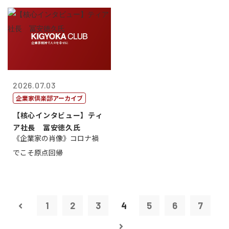
2026.07.03
企業家倶楽部アーカイブ
【核心インタビュー】ティ
ア社長 冨安徳久氏
《企業家の肖像》コロナ禍
でこそ原点回帰
1
2
3
4
5
6
7