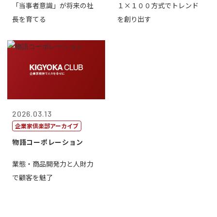
「当事者意識」が将来の社
１×１００方式でトレンド
林 高生
締役社長 中...
長を育てる
を創り出す
2026.03.13
企業家倶楽部アーカイブ
物語コーポレーション
業態・商品開発力と人財力
で顧客を魅了