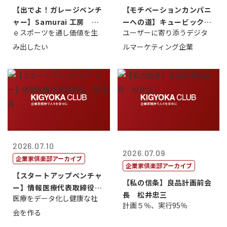
【出でよ！ガレージベンチ
【モチベーションカンパニ
ャー】Samurai 工房 代
ーへの道】キュービック代
ｅスポーツを通し価値を生
ユーザーに寄り添うデジタ
表取締...
表取締役CE...
み出したい
ルマーケティング企業
2026.07.10
2026.07.09
企業家倶楽部アーカイブ
企業家倶楽部アーカイブ
【スタートアップベンチャ
【私の信条】良品計画前会
ー】情報医療代表取締役
長 松井忠三
医療をデータ化し健康な社
原 聖吾
計画５％、実行95％
会を作る