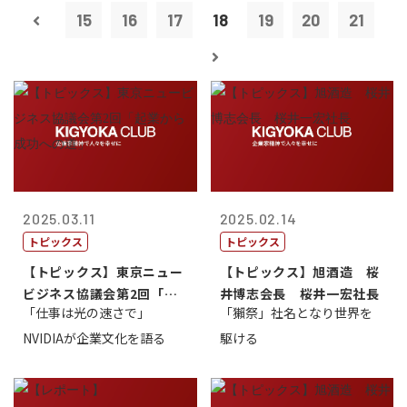
15
16
17
18
19
20
21
2025.03.11
2025.02.14
トピックス
トピックス
【トピックス】東京ニュー
【トピックス】旭酒造 桜
ビジネス協議会第2回「起
井博志会長 桜井一宏社長
「仕事は光の速さで」
「獺祭」社名となり世界を
業から成功へ...
NVIDIAが企業文化を語る
駆ける