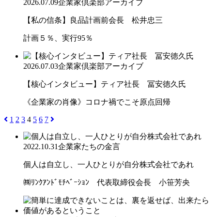
2026.07.09
企業家倶楽部アーカイブ
【私の信条】良品計画前会長 松井忠三
計画５％、実行95％
2026.07.03
企業家倶楽部アーカイブ
【核心インタビュー】ティア社長 冨安徳久氏
《企業家の肖像》コロナ禍でこそ原点回帰
1
2
3
4
5
6
7
2022.10.31
企業家たちの金言
個人は自立し、一人ひとりが自分株式会社であれ
㈱ﾘﾝｸｱﾝﾄﾞﾓﾁﾍﾞｰｼｮﾝ 代表取締役会長 小笹芳央