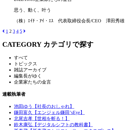
思う、動く、叶う
（株）ｴｲﾁ・ｱｲ・ｴｽ 代表取締役会長/CEO 澤田秀雄
1
2
3
4
5
CATEGORY
カテゴリで探す
すべて
トピックス
雑誌アーカイブ
編集長がゆく
企業家たちの金言
連載執筆者
池田ゆう【社長のおしゃれ】
鎌田富久【エンジェル鎌田’sEye】
北尾吉孝【世相を斬る！】
鈴木康弘【デジタルシフトの教科書】