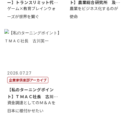
ー】トランスリミット代表
ト】農業総合研究所 及川
ゲーム×教育ブレインウォ
農業をビジネス化するのが
取締役社長 ...
智正
ーズが世界を繋ぐ
使命
2026.07.27
企業家倶楽部アーカイブ
【私のターニングポイン
ト】ＴＭＡＣ社長 古川英
資金調達としてのＭ＆Ａを
一
日本に根付かせたい