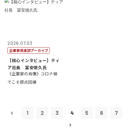
2026.07.03
企業家倶楽部アーカイブ
【核心インタビュー】ティ
ア社長 冨安徳久氏
《企業家の肖像》コロナ禍
でこそ原点回帰
1
2
3
4
5
6
7