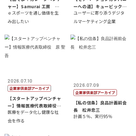
ャー】Samurai 工房 代
ーへの道】キュービック代
ｅスポーツを通し価値を生
ユーザーに寄り添うデジタ
表取締...
表取締役CE...
み出したい
ルマーケティング企業
2026.07.10
2026.07.09
企業家倶楽部アーカイブ
企業家倶楽部アーカイブ
【スタートアップベンチャ
【私の信条】良品計画前会
ー】情報医療代表取締役
長 松井忠三
医療をデータ化し健康な社
原 聖吾
計画５％、実行95％
会を作る