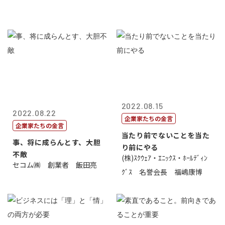
2022.08.15
2022.08.22
企業家たちの金言
企業家たちの金言
当たり前でないことを当た
事、将に成らんとす、大胆
り前にやる
不敵
(株)ｽｸｳｪｱ・ｴﾆｯｸｽ・ﾎｰﾙﾃﾞｨﾝ
セコム㈱ 創業者 飯田亮
ｸﾞｽ 名誉会長 福嶋康博