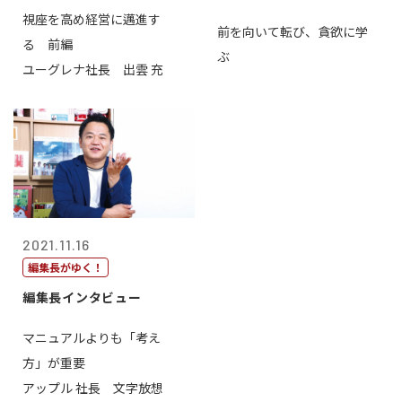
視座を高め経営に邁進す
前を向いて転び、貪欲に学
る 前編
ぶ
ユーグレナ社長 出雲 充
2021.11.16
編集長がゆく！
編集長インタビュー
マニュアルよりも「考え
方」が重要
アップル 社長 文字放想