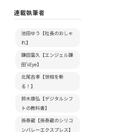
連載執筆者
池田ゆう【社長のおしゃ
れ】
鎌田富久【エンジェル鎌
田’sEye】
北尾吉孝【世相を斬
る！】
鈴木康弘【デジタルシフ
トの教科書】
孫泰蔵【孫泰蔵のシリコ
ンバレーエクスプレス】