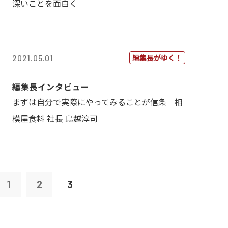
深いことを面白く
編集長がゆく！
2021.05.01
編集長インタビュー
まずは自分で実際にやってみることが信条 相
模屋食料 社長 鳥越淳司
1
2
3