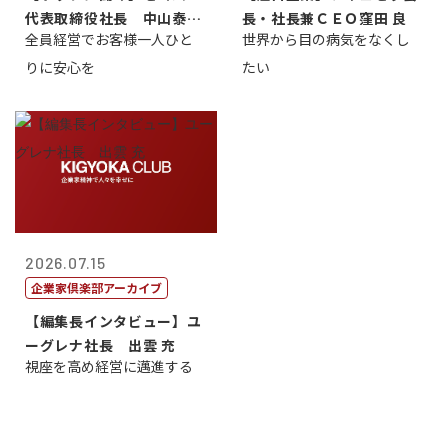
代表取締役社長 中山泰
長・社長兼ＣＥＯ窪田 良
全員経営でお客様一人ひと
世界から目の病気をなくし
男
りに安心を
たい
2026.07.15
企業家倶楽部アーカイブ
【編集長インタビュー】ユ
ーグレナ社長 出雲 充
視座を高め経営に邁進する