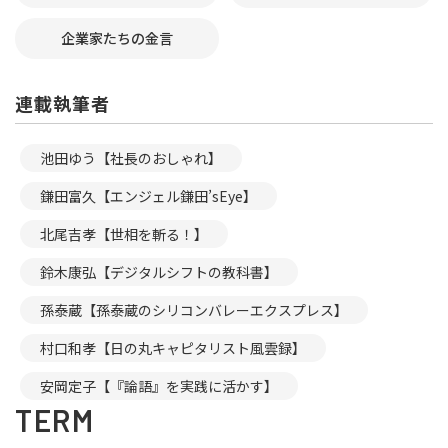
企業家たちの金言
連載執筆者
池田ゆう【社長のおしゃれ】
鎌田富久【エンジェル鎌田’sEye】
北尾吉孝【世相を斬る！】
鈴木康弘【デジタルシフトの教科書】
孫泰蔵【孫泰蔵のシリコンバレーエクスプレス】
村口和孝【日の丸キャピタリスト風雲録】
安岡定子【『論語』を実践に活かす】
TERM