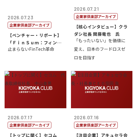
2026.07.21
企業家倶楽部アーカイブ
2026.07.23
企業家倶楽部アーカイブ
【核心インタビュー】クラ
ダシ社長 関藤竜也 氏
【ベンチャー・リポート】
「もったいない」を価値に
「ＦｉｎＳｕｍ：フィンテ
止まらないFinTech革命
変え、日本のフードロスゼ
ック・サミッ...
ロを目指す
2026.07.17
2026.07.16
企業家倶楽部アーカイブ
企業家倶楽部アーカイブ
【トップに聞く】セコム
【注目企業】アキュセラ会