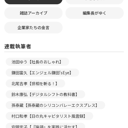
雑誌アーカイブ
編集長がゆく
企業家たちの金言
連載執筆者
池田ゆう【社長のおしゃれ】
鎌田富久【エンジェル鎌田’sEye】
北尾吉孝【世相を斬る！】
鈴木康弘【デジタルシフトの教科書】
孫泰蔵【孫泰蔵のシリコンバレーエクスプレス】
村口和孝【日の丸キャピタリスト風雲録】
安岡定子【『論語』を実践に活かす】