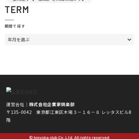
TERM
期間で探す
年月を選ぶ
運営会社｜
株式会社企業家倶楽部
〒135-0042 東京都江東区木場３－１６－８ レッタスビル8
階
© kigyoka club Co.,Ltd. All rights reserved.