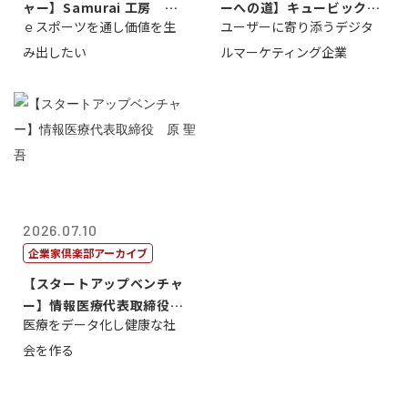
ャー】Samurai 工房 代
ーへの道】キュービック代
ｅスポーツを通し価値を生
ユーザーに寄り添うデジタ
表取締...
表取締役CE...
み出したい
ルマーケティング企業
2026.07.10
企業家倶楽部アーカイブ
【スタートアップベンチャ
ー】情報医療代表取締役
医療をデータ化し健康な社
原 聖吾
会を作る