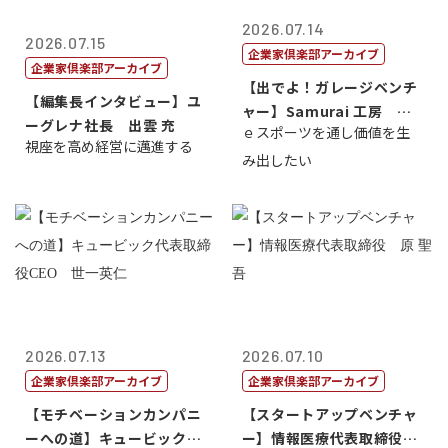
2026.07.14
2026.07.15
企業家倶楽部アーカイブ
企業家倶楽部アーカイブ
【出でよ！ガレージベンチ
【編集長インタビュー】ユ
ャー】Samurai 工房 代
ーグレナ社長 出雲 充
ｅスポーツを通し価値を生
表取締...
視座を高め経営に邁進する
み出したい
2026.07.13
2026.07.10
企業家倶楽部アーカイブ
企業家倶楽部アーカイブ
【モチベーションカンパニ
【スタートアップベンチャ
ーへの道】キュービック代
ー】情報医療代表取締役