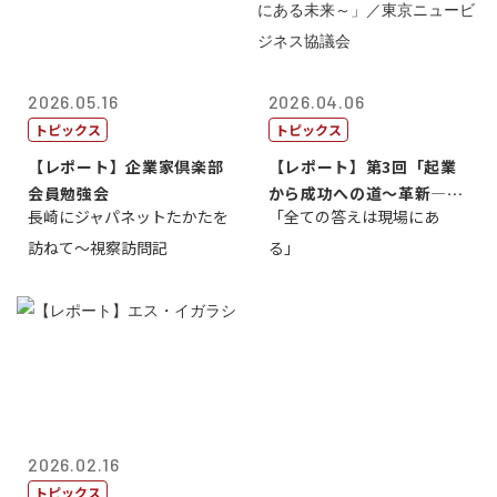
2026.05.16
2026.04.06
トピックス
トピックス
【レポート】企業家倶楽部
【レポート】第3回「起業
会員勉強会
から成功への道～革新―挑
長崎にジャパネットたかたを
「全ての答えは現場にあ
戦の先にある...
訪ねて～視察訪問記
る」
2026.02.16
トピックス