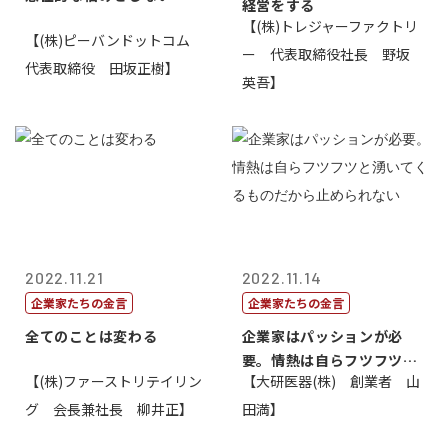
経営をする
【(株)トレジャーファクトリ
【(株)ピーバンドットコム
ー 代表取締役社長 野坂
代表取締役 田坂正樹】
英吾】
2022.11.21
2022.11.14
企業家たちの金言
企業家たちの金言
全てのことは変わる
企業家はパッションが必
要。情熱は自らフツフツと
【(株)ファーストリテイリン
【大研医器(株) 創業者 山
湧いてくるもの...
グ 会長兼社長 柳井正】
田満】