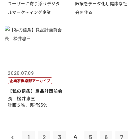
ユーザーに寄り添うデジタ
医療をデータ化し健康な社
表取締役CE...
原 聖吾
ルマーケティング企業
会を作る
2026.07.09
企業家倶楽部アーカイブ
【私の信条】良品計画前会
長 松井忠三
計画５％、実行95％
1
2
3
4
5
6
7