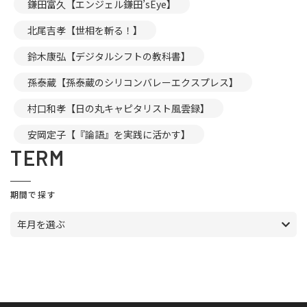
鎌田富久【エンジェル鎌田’sEye】
北尾吉孝【世相を斬る！】
鈴木康弘【デジタルシフトの教科書】
孫泰蔵【孫泰蔵のシリコンバレーエクスプレス】
村口和孝【日の丸キャピタリスト風雲録】
安岡定子【『論語』を実践に活かす】
TERM
期間で探す
年月を選ぶ