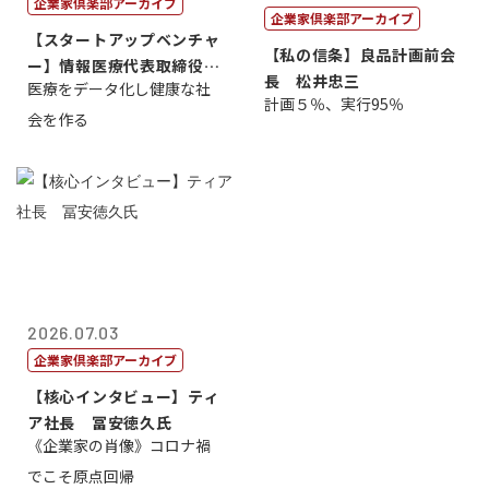
企業家倶楽部アーカイブ
企業家倶楽部アーカイブ
【スタートアップベンチャ
【私の信条】良品計画前会
ー】情報医療代表取締役
長 松井忠三
医療をデータ化し健康な社
原 聖吾
計画５％、実行95％
会を作る
2026.07.03
企業家倶楽部アーカイブ
【核心インタビュー】ティ
ア社長 冨安徳久氏
《企業家の肖像》コロナ禍
でこそ原点回帰