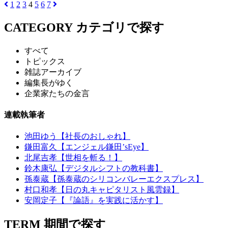
1
2
3
4
5
6
7
CATEGORY
カテゴリで探す
すべて
トピックス
雑誌アーカイブ
編集長がゆく
企業家たちの金言
連載執筆者
池田ゆう【社長のおしゃれ】
鎌田富久【エンジェル鎌田’sEye】
北尾吉孝【世相を斬る！】
鈴木康弘【デジタルシフトの教科書】
孫泰蔵【孫泰蔵のシリコンバレーエクスプレス】
村口和孝【日の丸キャピタリスト風雲録】
安岡定子【『論語』を実践に活かす】
TERM
期間で探す