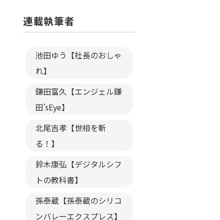
連載執筆者
池田ゆう【社長のおしゃ
れ】
鎌田富久【エンジェル鎌
田’sEye】
北尾吉孝【世相を斬
る！】
鈴木康弘【デジタルシフ
トの教科書】
孫泰蔵【孫泰蔵のシリコ
ンバレーエクスプレス】