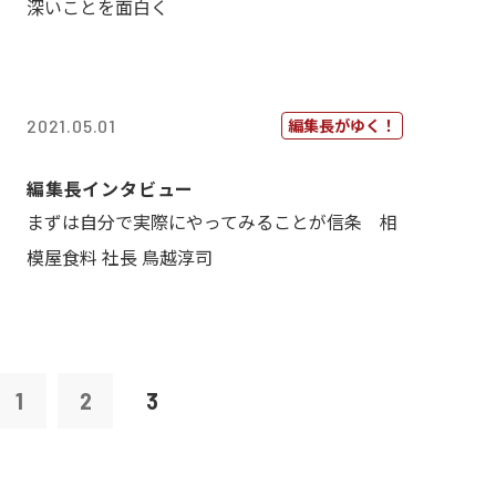
深いことを面白く
編集長がゆく！
2021.05.01
編集長インタビュー
まずは自分で実際にやってみることが信条 相
模屋食料 社長 鳥越淳司
1
2
3