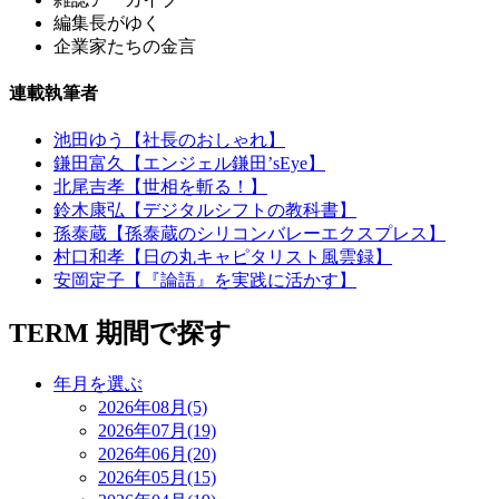
編集長がゆく
企業家たちの金言
連載執筆者
池田ゆう【社長のおしゃれ】
鎌田富久【エンジェル鎌田’sEye】
北尾吉孝【世相を斬る！】
鈴木康弘【デジタルシフトの教科書】
孫泰蔵【孫泰蔵のシリコンバレーエクスプレス】
村口和孝【日の丸キャピタリスト風雲録】
安岡定子【『論語』を実践に活かす】
TERM
期間で探す
年月を選ぶ
2026年08月(5)
2026年07月(19)
2026年06月(20)
2026年05月(15)