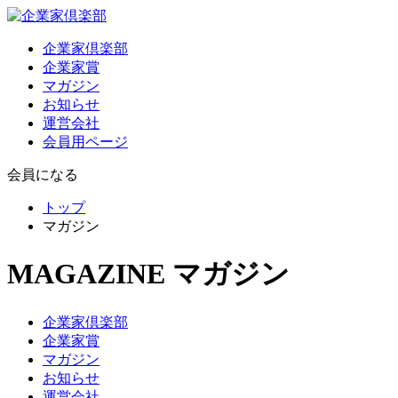
企業家倶楽部
企業家賞
マガジン
お知らせ
運営会社
会員用ページ
会員になる
トップ
マガジン
MAGAZINE
マガジン
企業家倶楽部
企業家賞
マガジン
お知らせ
運営会社