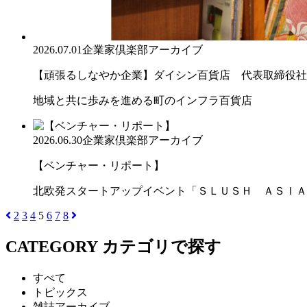
2026.07.01
企業家倶楽部アーカイブ
【頑張るしなやか企業】ダイシン百貨店 代表取締役社長 
地域と共に歩みを進める町のインフラ百貨店
2026.06.30
企業家倶楽部アーカイブ
【ベンチャー・リポート】
北欧発スタートアップイベント「ＳＬＵＳＨ ＡＳＩＡ
2
3
4
5
6
7
8
CATEGORY
カテゴリで探す
すべて
トピックス
雑誌アーカイブ