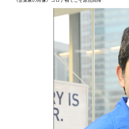
《企業家の肖像》コロナ禍でこそ原点回帰