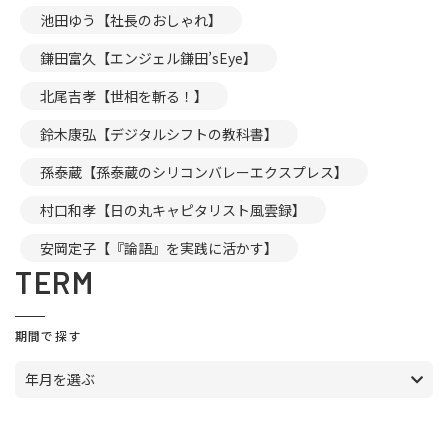
池田ゆう【社長のおしゃれ】
鎌田富久【エンジェル鎌田’sEye】
北尾吉孝【世相を斬る！】
鈴木康弘【デジタルシフトの教科書】
孫泰蔵【孫泰蔵のシリコンバレーエクスプレス】
村口和孝【日の丸キャピタリスト風雲録】
安岡定子【『論語』を実践に活かす】
TERM
期間で探す
年月を選ぶ