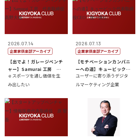
2026.07.14
2026.07.13
企業家倶楽部アーカイブ
企業家倶楽部アーカイブ
【出でよ！ガレージベンチ
【モチベーションカンパニ
ャー】Samurai 工房 代
ーへの道】キュービック代
ｅスポーツを通し価値を生
ユーザーに寄り添うデジタ
表取締...
表取締役CE...
み出したい
ルマーケティング企業