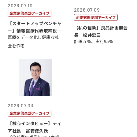
2026.07.10
2026.07.09
企業家倶楽部アーカイブ
企業家倶楽部アーカイブ
【スタートアップベンチャ
【私の信条】良品計画前会
ー】情報医療代表取締役
長 松井忠三
医療をデータ化し健康な社
原 聖吾
計画５％、実行95％
会を作る
2026.07.03
企業家倶楽部アーカイブ
【核心インタビュー】ティ
ア社長 冨安徳久氏