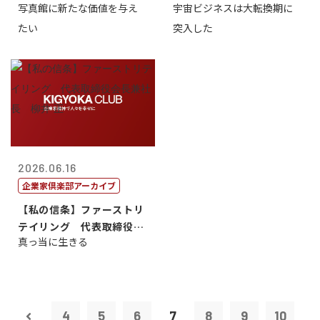
写真館に新たな価値を与え
宇宙ビジネスは大転換期に
たい
突入した
2026.06.16
企業家倶楽部アーカイブ
【私の信条】ファーストリ
テイリング 代表取締役会
真っ当に生きる
長兼社長 柳...
4
5
6
7
8
9
10