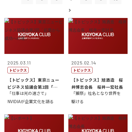
2025.03.11
2025.02.14
トピックス
トピックス
【トピックス】東京ニュー
【トピックス】旭酒造 桜
ビジネス協議会第2回「起
井博志会長 桜井一宏社長
「仕事は光の速さで」
「獺祭」社名となり世界を
業から成功へ...
NVIDIAが企業文化を語る
駆ける