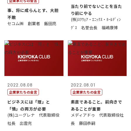
企業家たちの金言
当たり前でないことを当た
事、将に成らんとす、大胆
り前にやる
不敵
(株)ｽｸｳｪｱ・ｴﾆｯｸｽ・ﾎｰﾙﾃﾞｨﾝ
セコム㈱ 創業者 飯田亮
ｸﾞｽ 名誉会長 福嶋康博
2022.08.08
2022.08.01
企業家たちの金言
企業家たちの金言
ビジネスには「理」と
素直であること。前向きで
「情」の両方が必要
あることが重要
(株)ユーグレナ 代表取締役
メディアドゥ 代表取締役社
社長 出雲充
長 藤田恭嗣