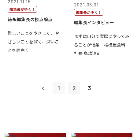
2021.11.15
2021.05.01
編集長がゆく！
編集長がゆく！
徳永編集長の視点論点
編集長インタビュー
難しいことをやさしく、や
まずは自分で実際にやってみ
さしいことを深く、深いこ
ることが信条 相模屋食料
とを面白く
社長 鳥越淳司
1
2
3