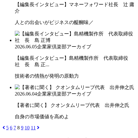
【編集長インタビュー】マネーフォワード社長 辻 庸
介
人との出会いがビジネスの醍醐味／
2026.06.05
企業家倶楽部アーカイブ
【編集長インタビュー】島精機製作所 代表取締役
社 長 島 正...
技術者の情熱が発明の原動力
2026.06.04
企業家倶楽部アーカイブ
【著者に聞く】 クオンタムリープ代表 出井伸之氏
自身の市場価値を高めよ
5
6
7
8
9
10
11