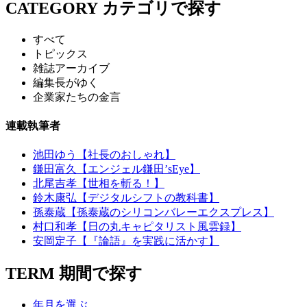
CATEGORY
カテゴリで探す
すべて
トピックス
雑誌アーカイブ
編集長がゆく
企業家たちの金言
連載執筆者
池田ゆう【社長のおしゃれ】
鎌田富久【エンジェル鎌田’sEye】
北尾吉孝【世相を斬る！】
鈴木康弘【デジタルシフトの教科書】
孫泰蔵【孫泰蔵のシリコンバレーエクスプレス】
村口和孝【日の丸キャピタリスト風雲録】
安岡定子【『論語』を実践に活かす】
TERM
期間で探す
年月を選ぶ