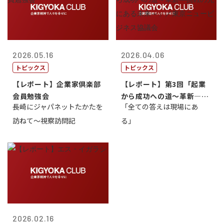
2026.05.16
2026.04.06
トピックス
トピックス
【レポート】企業家倶楽部
【レポート】第3回「起業
会員勉強会
から成功への道～革新―挑
長崎にジャパネットたかたを
「全ての答えは現場にあ
戦の先にある...
訪ねて～視察訪問記
る」
2026.02.16