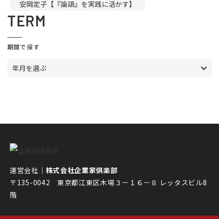
安岡定子【『論語』を実践に活かす】
TERM
期間で探す
年月を選ぶ
運営会社｜
株式会社企業家倶楽部
〒135-0042 東京都江東区木場３－１６－８ レッタスビル8
階