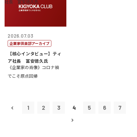
2026.07.03
企業家倶楽部アーカイブ
【核心インタビュー】ティ
ア社長 冨安徳久氏
《企業家の肖像》コロナ禍
でこそ原点回帰
1
2
3
4
5
6
7