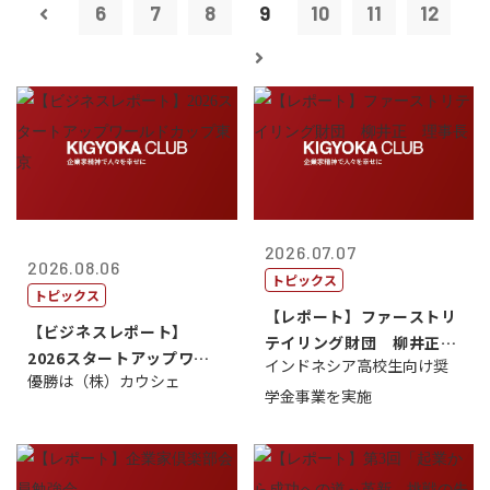
6
7
8
9
10
11
12
2026.07.07
2026.08.06
トピックス
トピックス
【レポート】ファーストリ
【ビジネスレポート】
テイリング財団 柳井正
2026スタートアップワー
インドネシア高校生向け奨
理事長
優勝は（株）カウシェ
ルドカップ東京
学金事業を実施