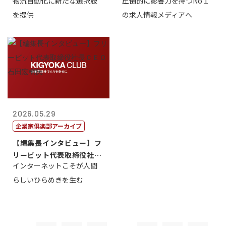
物流自動化に新たな選択肢
圧倒的に影響力を持つNo１
一 氏
を提供
の求人情報メディアへ
2026.05.29
企業家倶楽部アーカイブ
【編集長インタビュー】フ
リービット代表取締役社長
インターネットこそが人間
ＣＥＯ 石田...
らしいひらめきを生む