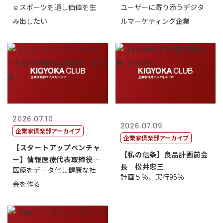
ｅスポーツを通し価値を生
ユーザーに寄り添うデジタ
表取締...
表取締役CE...
み出したい
ルマーケティング企業
2026.07.10
2026.07.09
企業家倶楽部アーカイブ
企業家倶楽部アーカイブ
【スタートアップベンチャ
【私の信条】良品計画前会
ー】情報医療代表取締役
長 松井忠三
医療をデータ化し健康な社
原 聖吾
計画５％、実行95％
会を作る