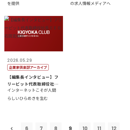
を提供
の求人情報メディアへ
2026.05.29
企業家倶楽部アーカイブ
【編集長インタビュー】フ
リービット代表取締役社長
インターネットこそが人間
ＣＥＯ 石田...
らしいひらめきを生む
6
7
8
9
10
11
12