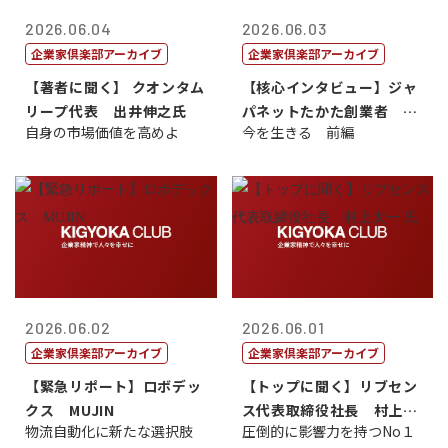
2026.06.04
2026.06.03
企業家倶楽部アーカイブ
企業家倶楽部アーカイブ
【著者に聞く】 クオンタム
【核心インタビュー】ジャ
リープ代表 出井伸之氏
パネットたかた創業者 髙
自身の市場価値を高めよ
今を生きる 前編
田 明氏
2026.06.02
2026.06.01
企業家倶楽部アーカイブ
企業家倶楽部アーカイブ
【緊急リポート】ロボデッ
【トップに聞く】リブセン
クス MUJIN
ス代表取締役社長 村上太
物流自動化に新たな選択肢
圧倒的に影響力を持つNo１
一 氏